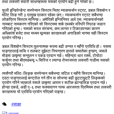
तथा लक्जरी सवारी साधनहरूमा यसको प्रयोग बढी हुने गरेको छ।
फुली इन्डिपेन्डेन्ट सस्पेन्सन सिस्टम भित्र म्याकफर्सन स्ट्रट, डबल विशबोन र
मल्टि लिङ गरी ३ प्रमुख प्रकार रहेका छन्। म्याकफर्सन स्ट्रट सबैभन्दा
लोकप्रिय सिस्टम मानिन्छ। अमेरिकी इन्जिनियर अर्ल एस. म्याकफर्सनको
नामबाट नामकरण गरिएको सो सिस्टममा शर्क एब्जर्बर वरिपरि स्प्रिङ जडान
गरिएको हुन्छ। यसको सरल संरचना, कम लागत र टिकाउपनका कारण
अधिकांश बजेट तथा मध्यम मूल्यका कारहरूको अगाडिको भागमा यही सिस्टम
प्रयोग गरिन्छ।
डबल विशबोन सिस्टम तुलनात्मक रूपमा बढी उन्नत र महँगो प्रविधि हो। यसमा
पाङ्ग्रालाई माथि र तलबाट दुईवटा नियन्त्रण हातले समातेका हुन्छन्, जसले
मोडमा उत्कृष्ट सन्तुलन र पकड प्रदान गर्छ। महिन्द्रा थार रक्स, टोयोटा
फर्चुनर तथा बीएमडब्ल्यू ५ सिरिज र ल्याण्ड रोभरजस्ता लक्जरी गाडीमा यसको
प्रयोग गरिन्छ।
त्यसैगरी मल्टि–लिङ्क सस्पेन्सन सबैभन्दा जटिल र महँगो सिस्टम मानिन्छ।
एउटा पाङ्ग्रालाई कन्ट्रोल गर्न तीन वा सोभन्दा बढी छुट्टाछुट्टै लिङ्कको
प्रयोग गरिने भएकाले यसले उत्कृष्ट आराम र सटीक ह्यान्डलिङ प्रदान गर्छ।
होन्डा एकर्ड, अडी ए–६ तथा फक्सवागन गल्फ आरजस्ता प्रिमियम तथा लक्जरी
कारहरूमा यो प्रविधि प्रयोग गरिएको पाइन्छ।
#साझा