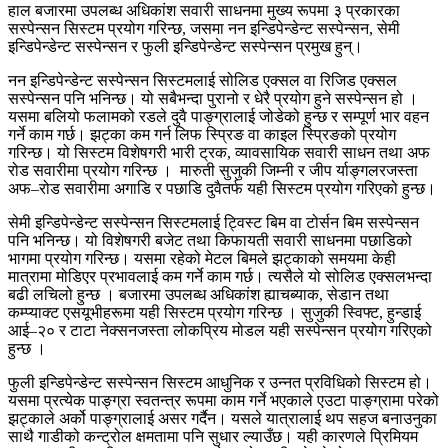
हाल बजारमा उपलब्ध अधिकांश सवारी साधनमा मुख्य रूपमा ३ प्रकारका
सस्पेन्सन सिस्टम प्रयोग गरिन्छ, जसमा नन इन्डिपेन्डेन्ट सस्पेन्सन, सेमी
इन्डिपेन्डेन्ट सस्पेन्सन र फुली इन्डिपेन्डेन्ट सस्पेन्सन प्रमुख हुन्।
नन इन्डिपेन्डेन्ट सस्पेन्सन सिस्टमलाई सोलिड एक्सल वा रिजिड एक्सल
सस्पेन्सन पनि भनिन्छ। यो सबैभन्दा पुरानो र धेरै प्रयोग हुने सस्पेन्सन हो ।
यसमा बलियो फलामको रडले दुवै पाङ्ग्रालाई जोडेको हुन्छ र सम्पूर्ण भार वहन
गर्ने काम गर्छ। झट्का कम गर्न लिफ स्प्रिङ वा काइल स्प्रिङको प्रयोग
गरिन्छ। यो सिस्टम विशेषगरी भारी ट्रक, व्यावसायिक सवारी साधन तथा अफ
रोड सवारीमा प्रयोग गरिन्छ । मारुती सुजुकी जिम्नी र जीप र्याङ्गलरजस्ता
अफ–रोड सवारीमा अगाडि र पछाडि दुवैतर्फ यही सिस्टम प्रयोग गरिएको हुन्छ।
सेमी इन्डिपेन्डेन्ट सस्पेन्सन सिस्टमलाई ट्विस्ट बिम वा टोर्सन बिम सस्पेन्सन
पनि भनिन्छ। यो विशेषगरी बजेट तथा किफायती सवारी साधनमा पछाडिको
भागमा प्रयोग गरिन्छ। यसमा रहेको मेटल बिमले झट्काको समयमा केही
मात्रामा मोडिएर प्रभावलाई कम गर्ने काम गर्छ। त्यसैले यो सोलिड एक्सलभन्दा
बढी लचिलो हुन्छ । बजारमा उपलब्ध अधिकांश ह्याचब्याक, सेडान तथा
कम्प्याक्ट एसयूभीहरूमा यही सिस्टम प्रयोग गरिन्छ । सुजुकी स्विफ्ट, हुन्डाई
आई–२० र टाटा नेक्सनजस्ता लोकप्रिय मोडल यही सस्पेन्सन प्रयोग गरिएको
हुन्छ ।
फुली इन्डिपेन्डेन्ट सस्पेन्सन सिस्टम आधुनिक र उन्नत प्रविधिको सिस्टम हो।
यसमा प्रत्येक पाङ्ग्रा स्वतन्त्र रूपमा काम गर्ने भएकाले एउटा पाङ्ग्रामा परेको
झट्काले अर्को पाङ्ग्रालाई असर गर्दैन। यसले यात्रालाई थप सहज बनाउनुका
साथै गाडीको कन्ट्रोल क्षमतामा पनि सुधार ल्याउँछ। यही कारणले प्रिमियम