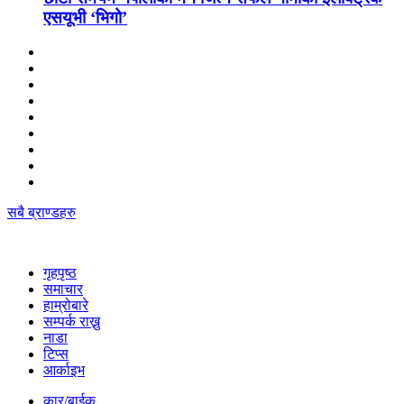
एसयूभी ‘भिगो’
सबै ब्राण्डहरु
गृहपृष्‍ठ
समाचार
हाम्रोबारे
सम्पर्क राख्नु
नाडा
टिप्स
आर्काइभ
कार/बाईक