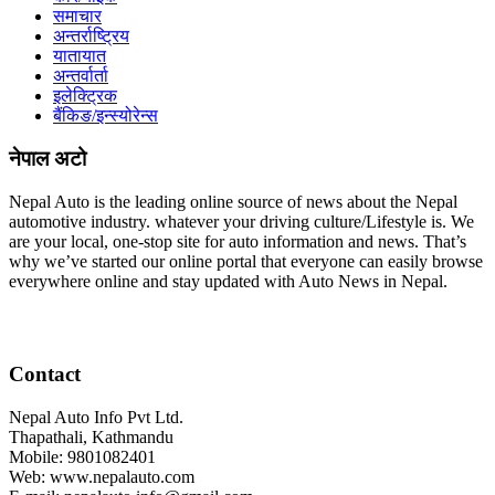
समाचार
अन्तर्राष्ट्रिय
यातायात
अन्तर्वार्ता
इलेक्ट्रिक
बैंकिङ/इन्स्योरेन्स
नेपाल अटो
Nepal Auto is the leading online source of news about the Nepal
automotive industry. whatever your driving culture/Lifestyle is. We
are your local, one-stop site for auto information and news. That’s
why we’ve started our online portal that everyone can easily browse
everywhere online and stay updated with Auto News in Nepal.
Contact
Nepal Auto Info Pvt Ltd.
Thapathali, Kathmandu
Mobile: 9801082401
Web: www.nepalauto.com