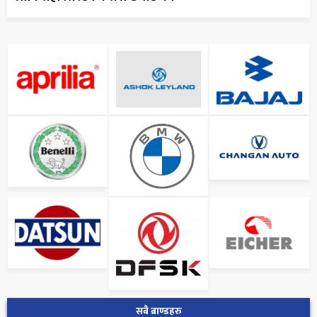
सबै ब्राण्डहरु