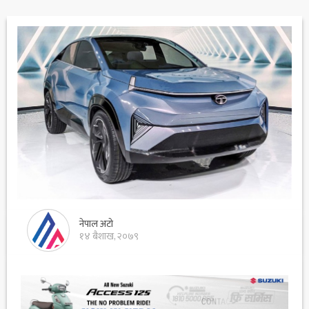
नेपाल अटो
१४ बैशाख, २०७९