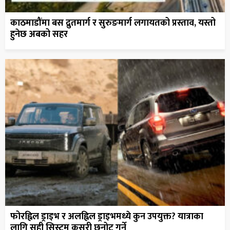
काठमाडौंमा बस द्रुतमार्ग र सुरुङमार्ग लगायतको प्रस्ताव, यस्तो
हुनेछ अबको सहर
फोरह्विल ड्राइभ र अलह्विल ड्राइभमध्ये कुन उपयुक्त? यात्राका
लागि सही सिस्टम कसरी छनोट गर्ने