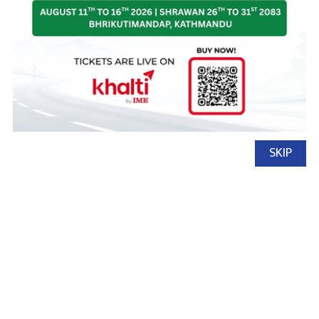
SKIP
नेपाल अटो
९ बैशाख, २०७८