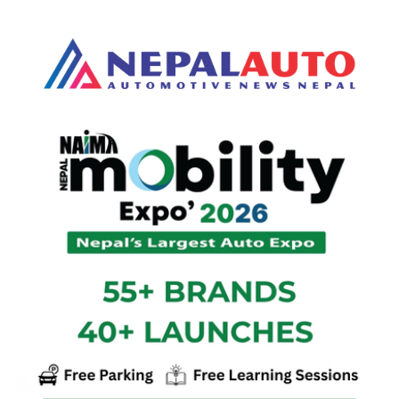
#इलेक्ट्रिक
#बजाज
#लाइसेन्स
#पेट्रोलियम
#ट्राफिक
पल्सर १५० किन्दा रोशनले जिते
१० लाख पुरस्कार