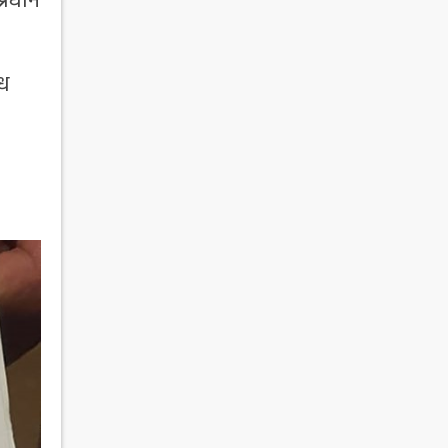
प्रधान
ोध