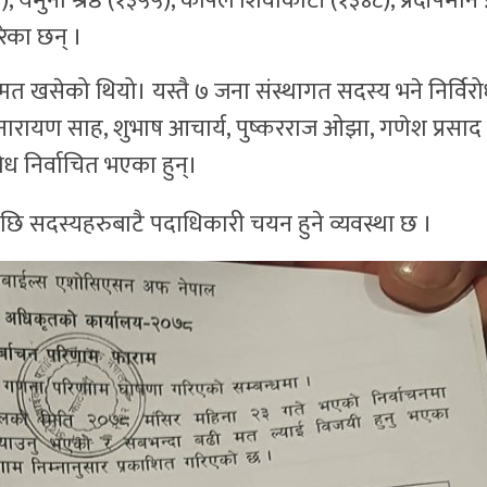
), यमुना श्रेष्ठ (१३५५), कपिल शिवाकोटी (१३४८), प्रदीपमान 
रेका छन् ।
त खसेको थियो। यस्तै ७ जना संस्थागत सदस्य भने निर्विर
नारायण साह, शुभाष आचार्य, पुष्करराज ओझा, गणेश प्रसाद
विरोध निर्वाचित भएका हुन्।
 पछि सदस्यहरुबाटै पदाधिकारी चयन हुने व्यवस्था छ ।