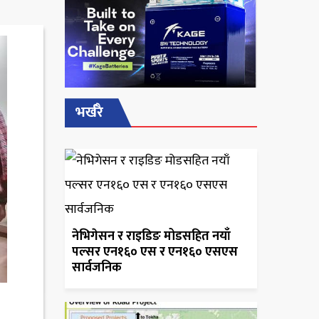
भर्खरै
नेभिगेसन र राइडिङ मोडसहित नयाँ
पल्सर एन१६० एस र एन१६० एसएस
सार्वजनिक