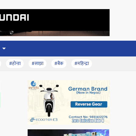
#होन्डा
#साझा
#बैंक
#महिन्द्रा