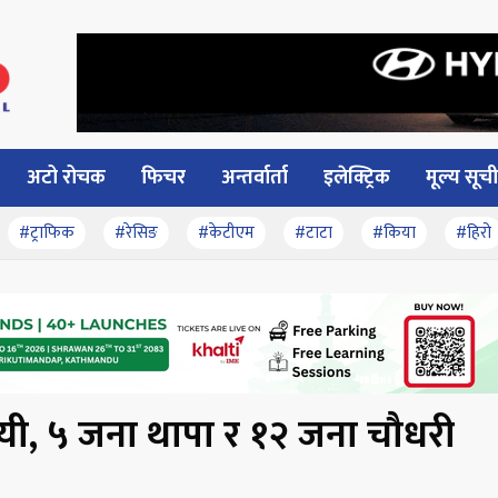
अटो रोचक
फिचर
अन्तर्वार्ता
इलेक्ट्रिक
मूल्य सूची
#ट्राफिक
#रेसिङ
#केटीएम
#टाटा
#किया
#हिरो
िजयी, ५ जना थापा र १२ जना चौधरी