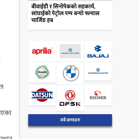
बीवाईडी र सिनोपेकको सहकार्य,
सांघाईको पेट्रोल पम्प बन्यो फ्ल्यास
चार्जिङ हब
र
ाल
 भएका
सबै ब्राण्डहरु