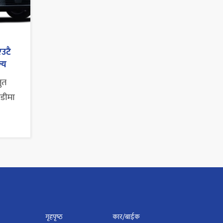
एउटै
्य
तुत
ाडीमा
गृहपृष्‍ठ
कार/बाईक