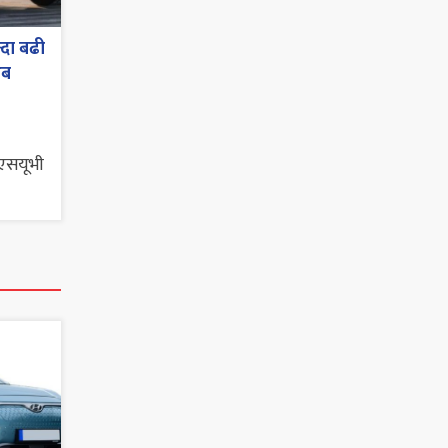
्दा बढी
अब
 एसयूभी