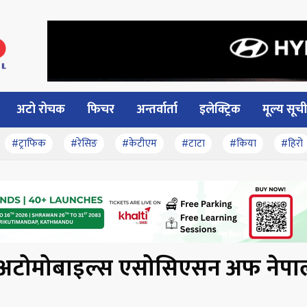
अटो रोचक
फिचर
अन्तर्वार्ता
इलेक्ट्रिक
मूल्य सूची
#ट्राफिक
#रेसिङ
#केटीएम
#टाटा
#किया
#हिरो
ाडा अटोमोबाइल्स एसोसिएसन अफ नेप