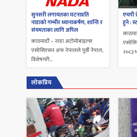
सुनसरी लगायतका घटनाप्रति
एचपी प
नाडाको गम्भीर ध्यानाकर्षण, शान्ति र
हुने : 
संयमताका लागि अपिल
काठमाड
काठमाडौं – नाडा अटोमोबाइल्स
एसाेसि
एसोसिएसन अफ नेपालले पूर्वी नेपाल,
२०८३ भाद
विशेषगरी...
लोकप्रिय