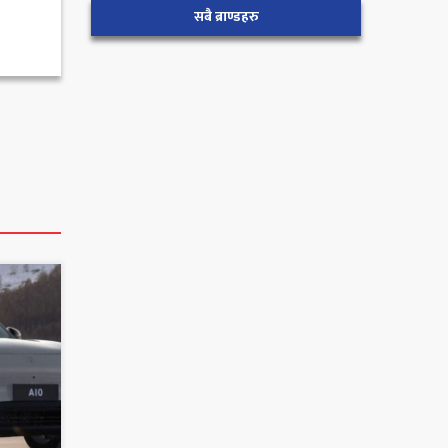
सबै ब्राण्डहरु