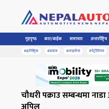
गृहपृष्‍ठ
कार/बाईक
समाचार
अन्तर्राष्ट्रिय
#इलेक्ट्रिक
#बजाज
#लाइसेन्स
#पेट्रोलियम
चौधरी पक्राउ सम्बन्धमा न
अपिल