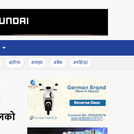
#होन्डा
#साझा
#बैंक
#महिन्द्रा
ालको