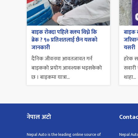
बाइक रोक्दा पहिले क्लच थिच्ने कि
बाइक व
ब्रेक ? ९० प्रतिशतलाई छैन यसको
जरिवाना
जानकारी
यसरी
दैनिक जीवनमा आवतजावत गर्न
हरेक 
बाइकको प्रयोग आवश्यक भइसकेको
सवारी स
छ । बाइकमा यात्रा...
थाहा...
नेपाल अटो
Conta
Nepal Auto is the leading online source of
Nepal Auto