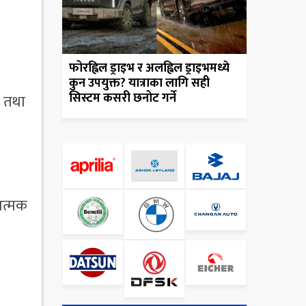
फोरह्विल ड्राइभ र अलह्विल ड्राइभमध्ये
कुन उपयुक्त? यात्राका लागि सही
सिस्टम कसरी छनोट गर्ने
क तथा
ात्मक