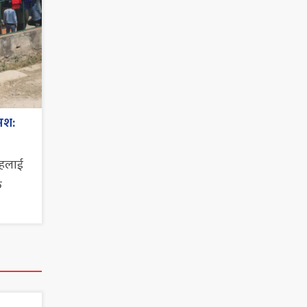
मश:
ाहलाई
त