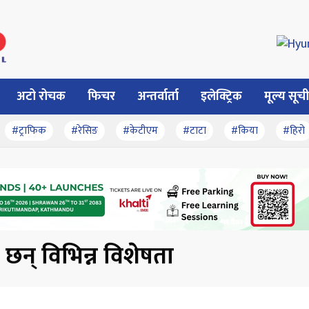
अटो रोचक
फिचर
अन्तर्वार्ता
इलेक्ट्रिक
मूल्य सूची
#ट्राफिक
#रेसिङ
#केटीएम
#टाटा
#किया
#हिरो
 छन् विभिन्न विशेषता