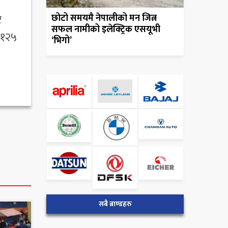
र
छोटो समयमै नेपालीको मन जित्न
सफल नामीको इलेक्ट्रिक एसयूभी
 १२५
‘भिगो’
सबै ब्राण्डहरु