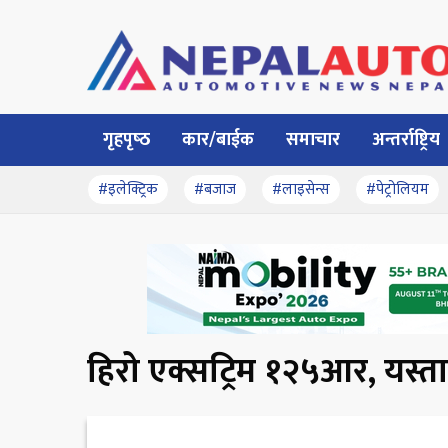
गृहपृष्‍ठ
कार/बाईक
समाचार
अन्तर्राष्ट्रिय
#इलेक्ट्रिक
#बजाज
#लाइसेन्स
#पेट्रोलियम
हिरो एक्सट्रिम १२५आर, यस्ता