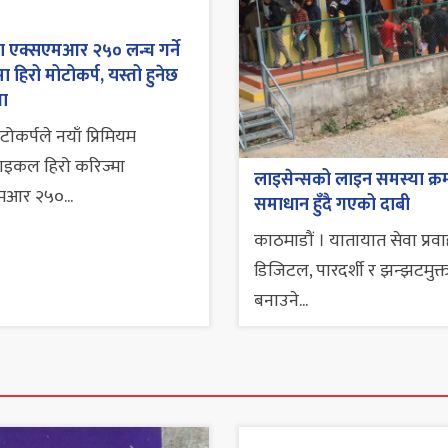
ा एक्सएमआर २५० लन्च गर्ने
ा हिरो मोटोकर्प, यस्तो हुनेछ
ता
टोकर्पले नयाँ प्रिमियम
ाइकल हिरो करिज्मा
लाइसेन्सको लाइन समस्या क्र
मआर २५०...
समाधान हुँदै गएको दाबी
काठमाडौं । यातायात सेवा प्रव
डिजिटल, पारदर्शी र झन्झटमुक्
बनाउने...