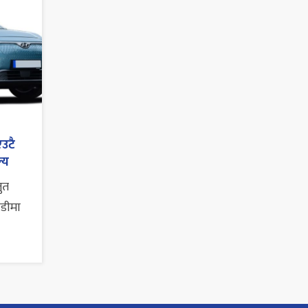
एउटै
्य
तुत
ाडीमा