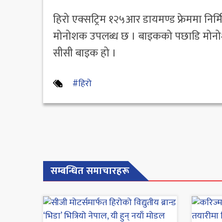
हिरो एक्सट्रिम १२५आर डायमण्ड फ्रेममा निर
मोनोशक उपलब्ध छ । बाइकको पछाडि मोनोश
सीसी बाइक हो ।
#हिरो
सम्बन्धित समाचारहरू