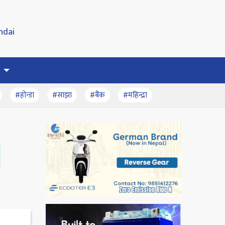
#होन्डा
#साझा
#बैंक
#महिन्द्रा