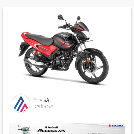
नेपाल अटो
८ भदौ, २०८०