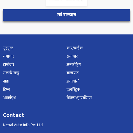
सबै ब्राण्डहरु
गृहपृष्‍ठ
कार/बाईक
समाचार
समाचार
हाम्रोबारे
अन्तर्राष्ट्रिय
सम्पर्क राख्नु
यातायात
नाडा
अन्तर्वार्ता
टिप्स
इलेक्ट्रिक
आर्काइभ
बैंकिङ/इन्स्योरेन्स
Contact
Nepal Auto Info Pvt Ltd.