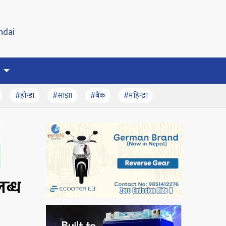
#होन्डा
#साझा
#बैंक
#महिन्द्रा
लब्ध