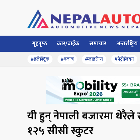
गृहपृष्‍ठ
कार/बाईक
समाचार
अन्तर्राष्ट्रिय
#इलेक्ट्रिक
#बजाज
#लाइसेन्स
#पेट्रोलियम
यी हुन् नेपाली बजारमा धेरैल
१२५ सीसी स्कुटर