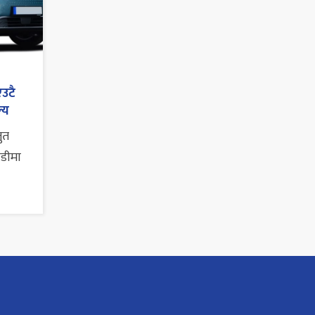
एउटै
्य
तुत
ाडीमा