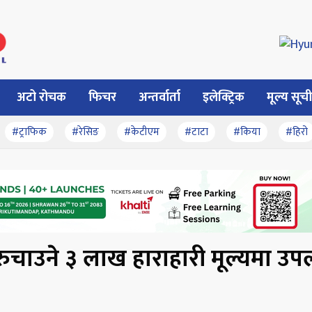
अटो रोचक
फिचर
अन्तर्वार्ता
इलेक्ट्रिक
मूल्य सूची
#ट्राफिक
#रेसिङ
#केटीएम
#टाटा
#किया
#हिरो
े रुचाउने ३ लाख हाराहारी मूल्यमा उप