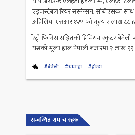
र्याप अराउन्ड एलईडी हेडल्याम्प, एलईडी टेलल
एड्जस्टेबल रियर सस्पेन्सन, सीबीएसका साथ 
अप्रिलिया एसआर १२५ को मूूल्य २ लाख ८८ ह
रेट्रो फिनिस सहितको प्रिमियम स्कुटर बेनेल
यसको मूल्य हाल नेपाली बजारमा २ लाख ९९ 
#बेनेली
#यामाहा
#होन्डा
सम्बन्धित समाचारहरू