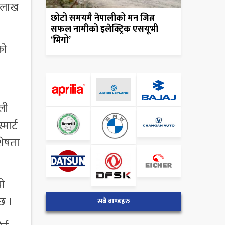
३ लाख
छोटो समयमै नेपालीको मन जित्न
सफल नामीको इलेक्ट्रिक एसयूभी
‘भिगो’
को
ली
मार्ट
शेषता
यो
 छ ।
सबै ब्राण्डहरु