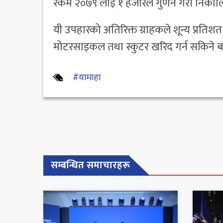
रकम २०७९ लाई १ हजारले गुणन गरी निकाल
यी उपहारको अतिरिक्त ग्राहकले शून्य प्रतिश
मोटरसाइकल तथा स्कुटर खरिद गर्न सकिने 
#यामाहा
सम्बन्धित समाचारहरू