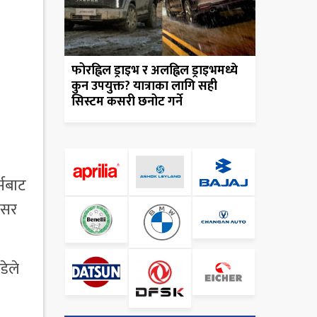
फोरह्विल ड्राइभ र अलह्विल ड्राइभमध्ये
कुन उपयुक्त? यात्राका लागि सही
सिस्टम कसरी छनोट गर्ने
्सबाट
वसर
डेले