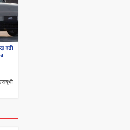
्दा बढी
अब
 एसयूभी