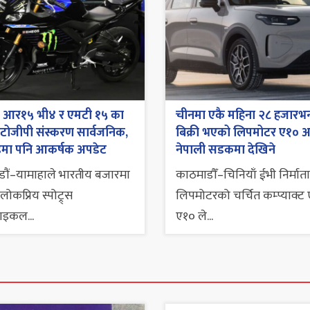
ा आर१५ भी४ र एमटी १५ का
चीनमा एकै महिना २८ हजारभन
ोटोजीपी संस्करण सार्वजनिक,
बिक्री भएको लिपमोटर ए१० 
मा पनि आकर्षक अपडेट
नेपाली सडकमा देखिने
ौं–यामाहाले भारतीय बजारमा
काठमाडौँ–चिनियाँ ईभी निर्माता
ोकप्रिय स्पोट्र्स
लिपमोटरको चर्चित कम्प्याक्ट
ाइकल...
ए१० ले...