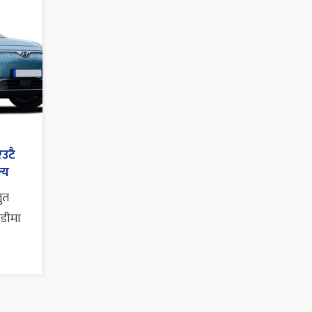
एउटै
्य
तुत
ाडीमा