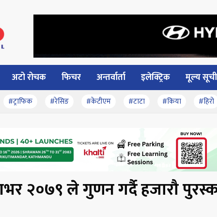
अटो रोचक
फिचर
अन्तर्वार्ता
इलेक्ट्रिक
मूल्य सूची
#ट्राफिक
#रेसिङ
#केटीएम
#टाटा
#किया
#हिरो
शभर २०७९ ले गुणन गर्दै हजारौ पुरस्