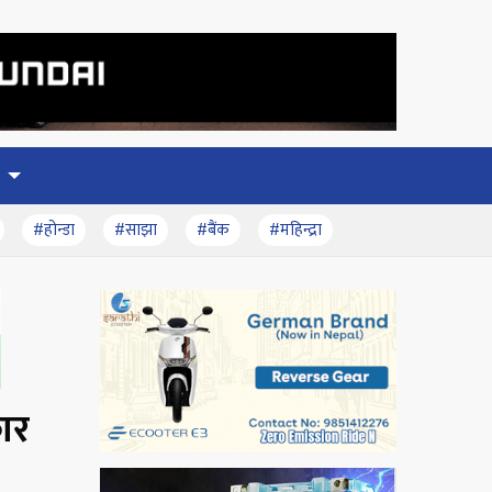
#होन्डा
#साझा
#बैंक
#महिन्द्रा
कार