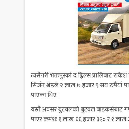
त्यसैगरी भक्तपुरको द ह्विल्स प्रालिबाट राक
सिर्जन श्रेष्ठले २ लाख ७ हजार ९ सय रुपैयाँ
पाएका थिए ।
यस्तै अवसर बुटवलको बुटवल बाइकर्सबाट गणेश प
पाएर क्रमशः १ लाख ६६ हजार ३२० र १ लाख ३