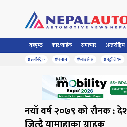
गृहपृष्‍ठ
कार/बाईक
समाचार
अन्तर्राष्ट्रिय
#इलेक्ट्रिक
#बजाज
#लाइसेन्स
#पेट्रोलियम
नयाँ वर्ष २०७९ को रौनक : दे
जित्दै यामाहाका ग्राहक