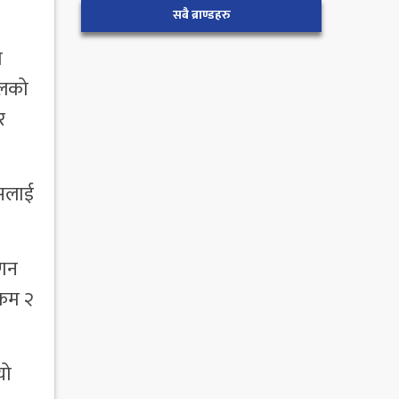
सबै ब्राण्डहरु
भ
ालको
र
यसलाई
ुणन
रकम २
यो