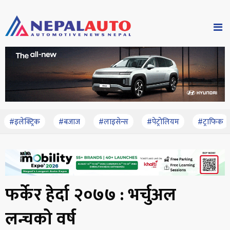
#इलेक्ट्रिक
#बजाज
#लाइसेन्स
#पेट्रोलियम
#ट्राफिक
फर्केर हेर्दा २०७७ : भर्चुअल
लन्चको वर्ष