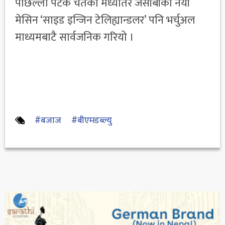
पछिल्लो पटक चैतको मध्यतिर जेसीबीको नयाँ
मेसिन ‘साइड इन्जिन टेलिह्यान्डलर’ पनि भर्चुअल
माध्यमबाटै सार्वजनिक गरियो ।
#बजाज
#बीएमडब्ल्यु