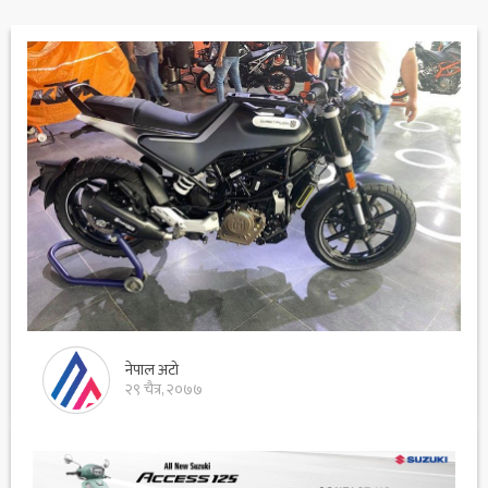
नेपाल अटो
२९ चैत्र, २०७७