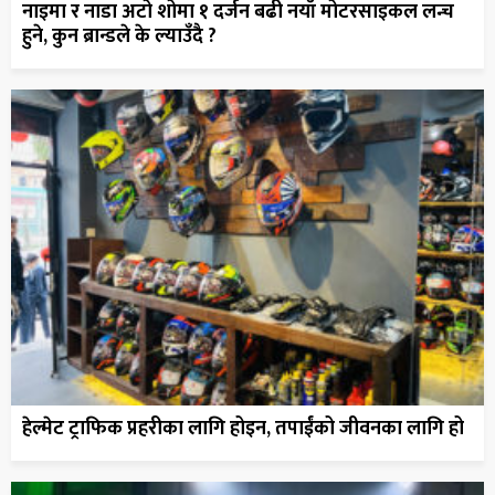
नाइमा र नाडा अटो शोमा १ दर्जन बढी नयाँ मोटरसाइकल लन्च
हुने, कुन ब्रान्डले के ल्याउँदै ?
हेल्मेट ट्राफिक प्रहरीका लागि होइन, तपाईंको जीवनका लागि हो