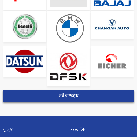
सबै ब्राण्डहरु
गृहपृष्‍ठ
कार/बाईक