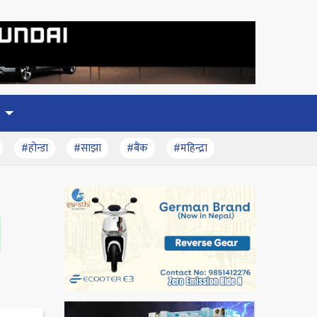
#होन्डा
#साझा
#बैंक
#महिन्द्रा