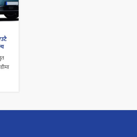
एउटै
्य
तुत
ाडीमा