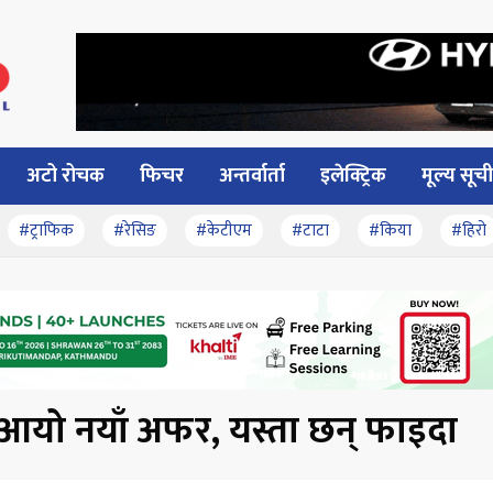
अटो रोचक
फिचर
अन्तर्वार्ता
इलेक्ट्रिक
मूल्य सूची
#ट्राफिक
#रेसिङ
#केटीएम
#टाटा
#किया
#हिरो
यो नयाँ अफर, यस्ता छन् फाइदा