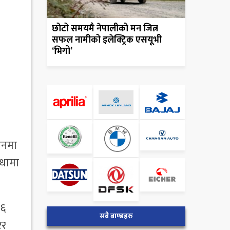
छोटो समयमै नेपालीको मन जित्न
सफल नामीको इलेक्ट्रिक एसयूभी
‘भिगो’
सनमा
िधामा
स६
सबै ब्राण्डहरु
ेर