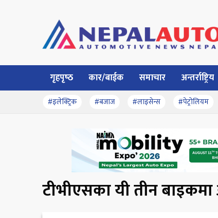
गृहपृष्‍ठ
कार/बाईक
समाचार
अन्तर्राष्ट्रिय
#इलेक्ट्रिक
#बजाज
#लाइसेन्स
#पेट्रोलियम
टीभीएसका यी तीन बाइकमा आ