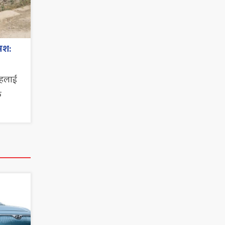
मश:
ाहलाई
त