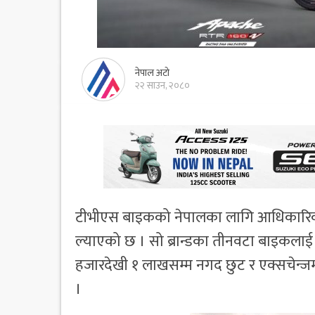
नेपाल अटो
२२ साउन, २०८०
टीभीएस बाइकको नेपालका लागि आधिकारिक वि
ल्याएको छ । सो ब्रान्डका तीनवटा बाइकलाई ल
हजारदेखी १ लाखसम्म नगद छुट र एक्सचेन्जम
।