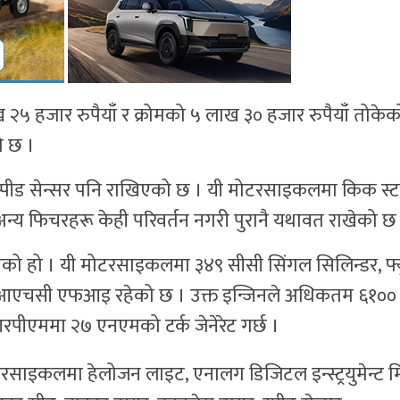
 २५ हजार रुपैयाँ र क्रोमको ५ लाख ३० हजार रुपैयाँ तोके
ो छ ।
स्पीड सेन्सर पनि राखिएको छ । यी मोटरसाइकलमा किक स्टार
 अन्य फिचरहरू केही परिवर्तन नगरी पुरानै यथावत राखेको छ
रिएको हो । यी मोटरसाइकलमा ३४९ सीसी सिंगल सिलिन्डर, फ्
, एसआएचसी एफआइ रहेको छ । उक्त इन्जिनले अधिकतम ६१००
पीएममा २७ एनएमको टर्क जेनेरेट गर्छ ।
साइकलमा हेलोजन लाइट, एनालग डिजिटल इन्स्ट्रयुमेन्ट म