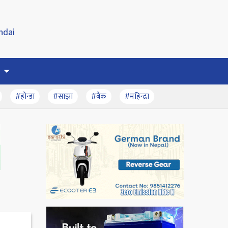
#होन्डा
#साझा
#बैंक
#महिन्द्रा