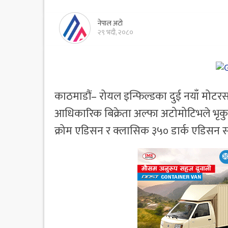
नेपाल अटो
२९ भदौ, २०८०
काठमाडौं– रोयल इन्फिल्डका दुई नयाँ मोट
आधिकारिक बिक्रेता अल्फा अटोमोटिभले भृक
क्रोम एडिसन र क्लासिक ३५० डार्क एडिसन स