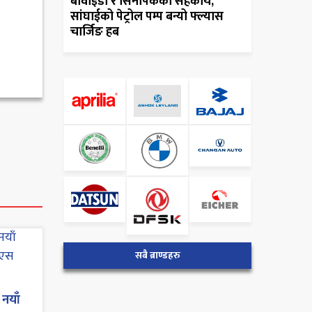
बीवाईडी र सिनोपेकको सहकार्य,
सांघाईको पेट्रोल पम्प बन्यो फ्ल्यास
चार्जिङ हब
सबै ब्राण्डहरु
नयाँ