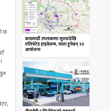
को छ
काठमाडौं उपत्यकामा सुरुङदेखि
एलिभेटेड हाइवेसम्म, यस्ता हुनेछन् २२
आयोजना
्ट
 ।
युल
िटर,