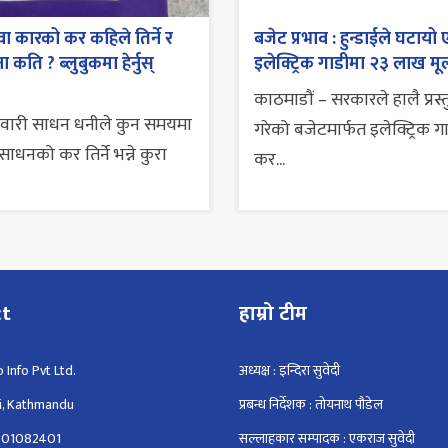
ा कारको कर कहिले तिर्ने र
बजेट प्रभाव : हुन्डाईले घटायो 
 कति ? ब्लुबुकमा हेर्नुस्
इलेक्ट्रिक गाडीमा २३ लाख मूल
काठमाडौं – सरकारले हालै प्रस्
सवारी साधन धनीले कुन समयमा
गरेको बजेटमार्फत इलेक्ट्रिक ग
ाधनको कर तिर्ने भन्ने कुरा
कर...
ct
हाम्रो टीम
 Info Pvt Ltd.
अध्यक्ष : इन्दिरा सुवेदी
i, Kathmandu
प्रबन्ध निर्देशक : तोयनाथ पौडेल
801082401
सल्लाहकार सम्पादक : एकराज सुवेदी