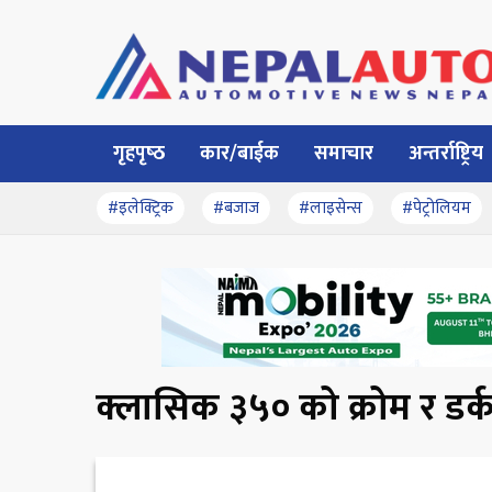
गृहपृष्‍ठ
कार/बाईक
समाचार
अन्तर्राष्ट्रिय
#इलेक्ट्रिक
#बजाज
#लाइसेन्स
#पेट्रोलियम
क्लासिक ३५० को क्रोम र डर