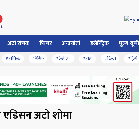
अटो रोचक
फिचर
अन्तर्वार्ता
इलेक्ट्रिक
मूल्य सूची
#ट्राफिक
#रेसिङ
#केटीएम
#टाटा
#किया
#हिरो
्क एडिसन अटो शोमा