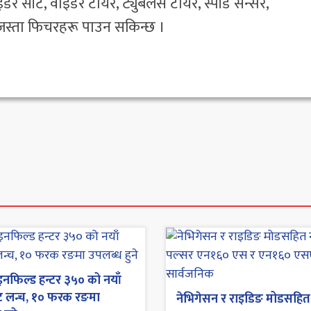
इडर सीट, वाइडर टायर, ट्युबलेस टायर, स्पीड सेन्सर,
र जस्ता फिचरहरू पाउन सकिन्छ ।
नफिल्ड हन्टर ३५० को नयाँ
्ट लन्च, १० फरक रङमा
नेभिगेसन र राइडिङ मोडसहित 