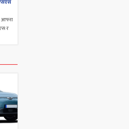
 एसएस
 आफ्ना
 एस र