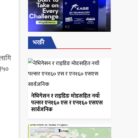
भर्खरै
 लागि
 ३५०
नेभिगेसन र राइडिङ मोडसहित नयाँ
पल्सर एन१६० एस र एन१६० एसएस
सार्वजनिक