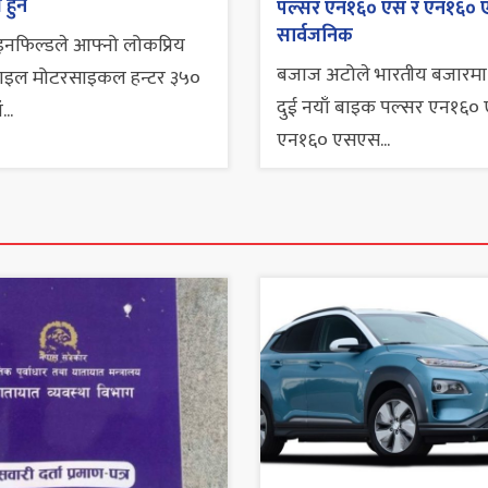
हुने
पल्सर एन१६० एस र एन१६०
सार्वजनिक
नफिल्डले आफ्नो लोकप्रिय
बजाज अटोले भारतीय बजारमा
-स्टाइल मोटरसाइकल हन्टर ३५०
दुई नयाँ बाइक पल्सर एन१६०
...
एन१६० एसएस...