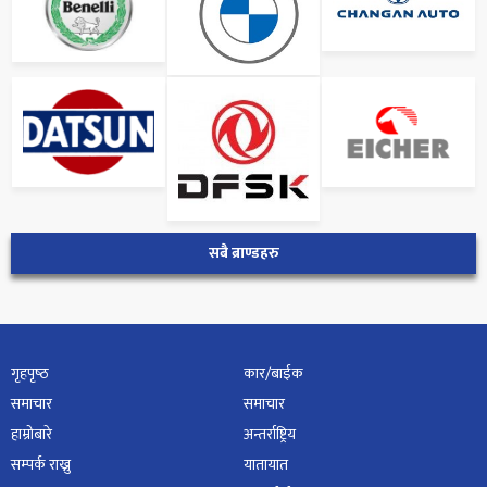
सबै ब्राण्डहरु
गृहपृष्‍ठ
कार/बाईक
समाचार
समाचार
हाम्रोबारे
अन्तर्राष्ट्रिय
सम्पर्क राख्नु
यातायात