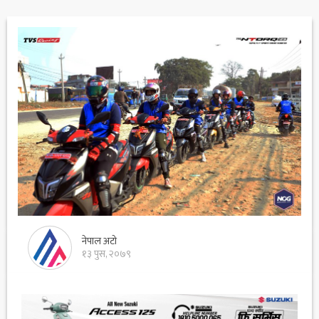
नेपाल अटो
१३ पुस, २०७९