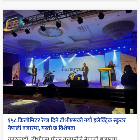
१५८ किलोमिटर रेन्ज दिने टीभीएसको नयाँ इलेक्ट्रिक स्कुटर
नेपाली बजारमा, यस्तो छ विशेषता
काठमाडौं–टीभीएस मोटर कम्पनीले नेपाली बजारमा