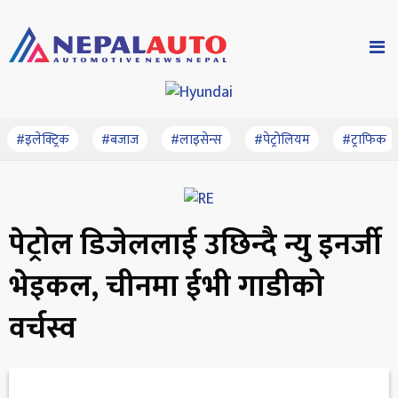
#इलेक्ट्रिक
#बजाज
#लाइसेन्स
#पेट्रोलियम
#ट्राफिक
पेट्रोल डिजेललाई उछिन्दै न्यु इनर्जी
भेइकल, चीनमा ईभी गाडीको
वर्चस्व