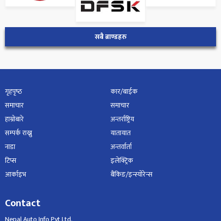
सबै ब्राण्डहरु
गृहपृष्‍ठ
कार/बाईक
समाचार
समाचार
हाम्रोबारे
अन्तर्राष्ट्रिय
सम्पर्क राख्नु
यातायात
नाडा
अन्तर्वार्ता
टिप्स
इलेक्ट्रिक
आर्काइभ
बैंकिङ/इन्स्योरेन्स
Contact
Nepal Auto Info Pvt Ltd.