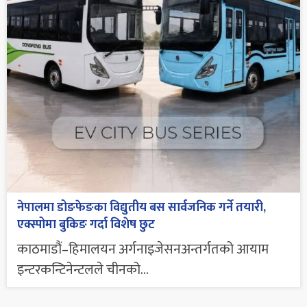
नेपालमा डोङफेङका विद्युतीय बस सार्वजनिक गर्ने तयारी,
एक्स्पोमा बुकिङ गर्दा विशेष छुट
काठमाडौं–हिमालयन अर्गनाइजेसनअन्तर्गतको आयाम
इन्टरकन्टिनेन्टलले चीनको...