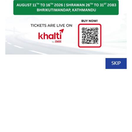
SKIP
नेपाल अटो
२६ चैत्र, २०८१