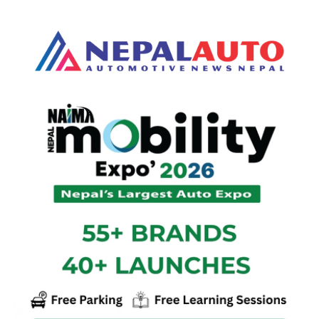
#इलेक्ट्रिक
#बजाज
#लाइसेन्स
#पेट्रोलियम
#ट्राफिक
केई एक्स३ प्रोमा लाग्ने मुख्य ११
स्पेयर पार्ट्सको मूल्य सार्बजनिक