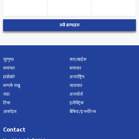
सबै ब्राण्डहरु
गृहपृष्‍ठ
कार/बाईक
समाचार
समाचार
हाम्रोबारे
अन्तर्राष्ट्रिय
सम्पर्क राख्नु
यातायात
नाडा
अन्तर्वार्ता
टिप्स
इलेक्ट्रिक
आर्काइभ
बैंकिङ/इन्स्योरेन्स
Contact