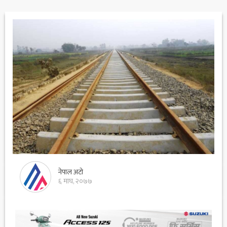
नेपाल अटो
६ माघ, २०७७