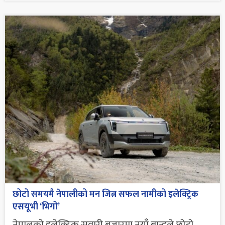
छोटो समयमै नेपालीको मन जित्न सफल नामीको इलेक्ट्रिक
एसयूभी ‘भिगो’
नेपालको इलेक्ट्रिक सवारी बजारमा नयाँ ब्रान्डले छोटो