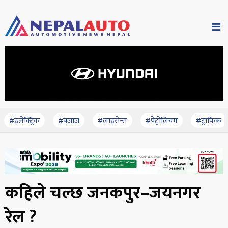
#इलेक्ट्रिक
#बजाज
#लाइसेन्स
#पेट्रोलियम
#ट्राफिक
कहिले चल्छ जनकपुर–जयनगर
रेल ?