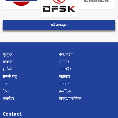
सबै ब्राण्डहरु
गृहपृष्‍ठ
कार/बाईक
समाचार
समाचार
हाम्रोबारे
अन्तर्राष्ट्रिय
सम्पर्क राख्नु
यातायात
नाडा
अन्तर्वार्ता
टिप्स
इलेक्ट्रिक
आर्काइभ
बैंकिङ/इन्स्योरेन्स
Contact