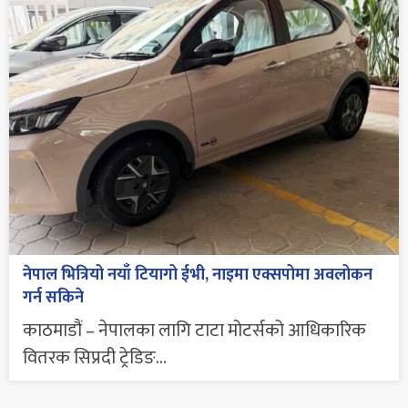
नेपाल भित्रियो नयाँ टियागो ईभी, नाइमा एक्सपोमा अवलोकन
गर्न सकिने
काठमाडौं – नेपालका लागि टाटा मोटर्सको आधिकारिक
वितरक सिप्रदी ट्रेडिङ...