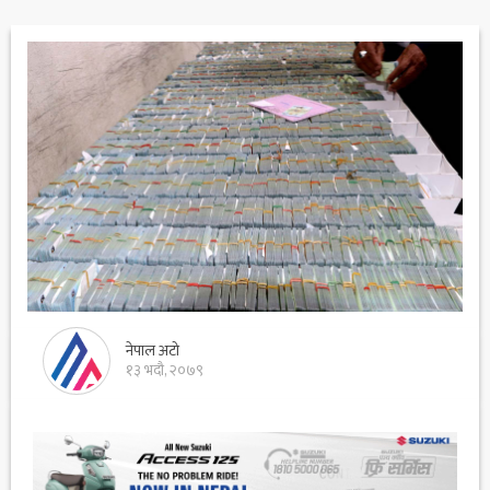
नेपाल अटो
१३ भदौ, २०७९