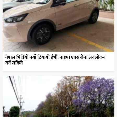
नेपाल भित्रियो नयाँ टियागो ईभी, नाइमा एक्सपोमा अवलोकन
गर्न सकिने