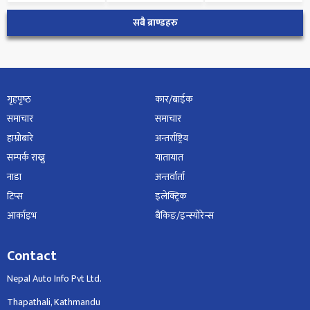
सबै ब्राण्डहरु
गृहपृष्‍ठ
कार/बाईक
समाचार
समाचार
हाम्रोबारे
अन्तर्राष्ट्रिय
सम्पर्क राख्नु
यातायात
नाडा
अन्तर्वार्ता
टिप्स
इलेक्ट्रिक
आर्काइभ
बैंकिङ/इन्स्योरेन्स
Contact
Nepal Auto Info Pvt Ltd.
Thapathali, Kathmandu