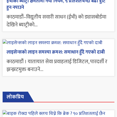
ईभीको ब्याट्री क्षमतामा नयाँ नियम, ५ प्रतिशतभन्दा बढी त्रुटि
हुन नपाउने
काठमाडौं–विद्युतीय सवारी साधन (ईभी) को ड्यासबोर्डमा
देखिने ब्याट्रीको...
लाइसेन्सको लाइन समस्या क्रमश: समाधान हुँदै गएको दाबी
काठमाडौं । यातायात सेवा प्रवाहलाई डिजिटल, पारदर्शी र
झन्झटमुक्त बनाउने...
लोकप्रिय