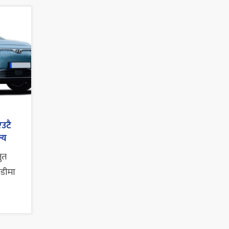
एउटै
्य
तुत
ाडीमा