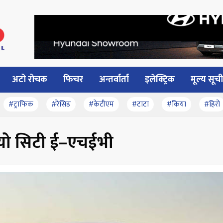
अटो रोचक
फिचर
अन्तर्वार्ता
इलेक्ट्रिक
मूल्य सूची
#ट्राफिक
#रेसिङ
#केटीएम
#टाटा
#किया
#हिरो
ग-यो सिटी ई–एचईभी