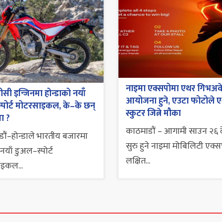
नाइमा एक्सपोमा एथर गिभअव
सी इन्जिनमा होन्डाको नयाँ
आयोजना हुने, एउटा फोटोले 
्पोर्ट मोटरसाइकल, के–के छन्
स्कुटर जित्ने मौका
ा ?
काठमाडौं – आगामी साउन २६ 
ौं–होन्डाले भारतीय बजारमा
सुरु हुने नाइमा मोबिलिटी एक्
नयाँ डुअल–स्पोर्ट
लक्षित...
इकल...