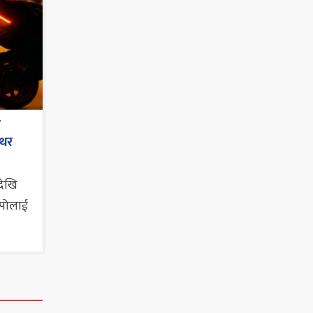
े
एथर
देखि
सपोलाई