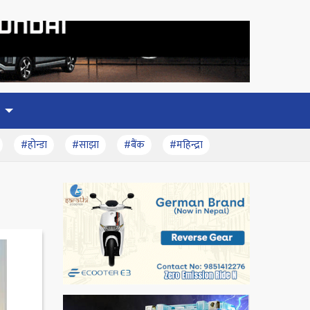
#होन्डा
#साझा
#बैंक
#महिन्द्रा