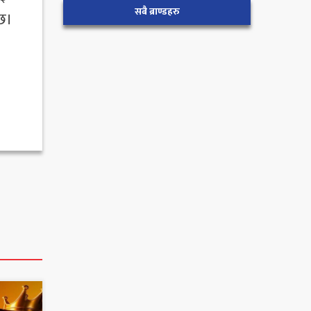
सबै ब्राण्डहरु
ँछ।