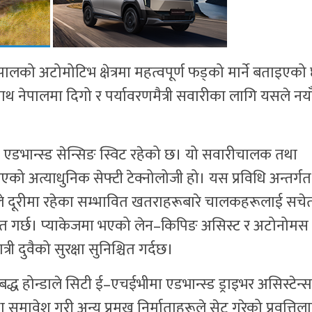
ालको अटोमोटिभ क्षेत्रमा महत्वपूर्ण फड्को मार्ने बताइएको
 साथ नेपालमा दिगो र पर्यावरणमैत्री सवारीका लागि यसले नया
 एडभान्स्ड सेन्सिङ स्विट रहेको छ। यो सवारीचालक तथा
एको अत्याधुनिक सेफ्टी टेक्नोलोजी हो। यस प्रविधि अन्तर्गत
ाले दूरीमा रहेका सम्भावित खतराहरूबारे चालकहरूलाई सचे
्दत गर्छ। प्याकेजमा भएको लेन–किपिङ असिस्ट र अटोनोमस
री दुवैको सुरक्षा सुनिश्चित गर्दछ।
रतिबद्ध होन्डाले सिटी ई–एचईभीमा एडभान्स्ड ड्राइभर असिस्टेन्स
ा समावेश गरी अन्य प्रमुख निर्माताहरूले सेट गरेको प्रवृत्तिल