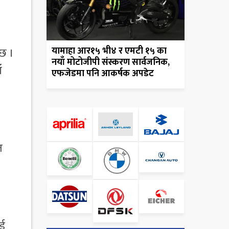
यामाहा आर१५ भी४ र एमटी १५ का
 छ ।
नयाँ मोटोजीपी संस्करण सार्वजनिक,
ँ
एफजेडमा पनि आकर्षक अपडेट
त
ाई