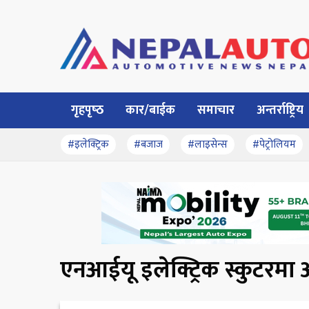
गृहपृष्‍ठ
कार/बाईक
समाचार
अन्तर्राष्ट्रिय
#इलेक्ट्रिक
#बजाज
#लाइसेन्स
#पेट्रोलियम
एनआईयू इलेक्ट्रिक स्कुटरमा अ