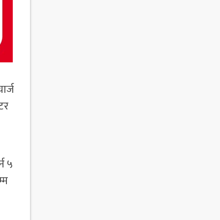
ार्ज
िटर
न ५
्म