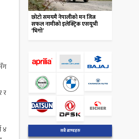
छोटो समयमै नेपालीको मन जित्न
सफल नामीको इलेक्ट्रिक एसयूभी
‘भिगो’
सँग
र र
न ४
सबै ब्राण्डहरु