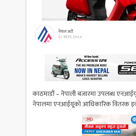
नेपाल अटो
२८ साउन, २०८०
काठमाडौं – नेपाली बजारमा उपलब्ध एनआईयू इल
नेपालमा एनआईयूको आधिकारिक वितरक इको इन