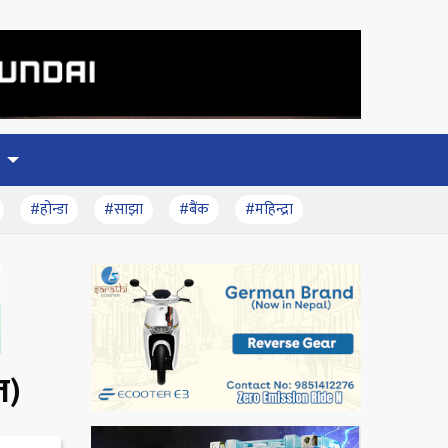
#होन्डा
#साझा
#बैंक
#महिन्द्रा
त)