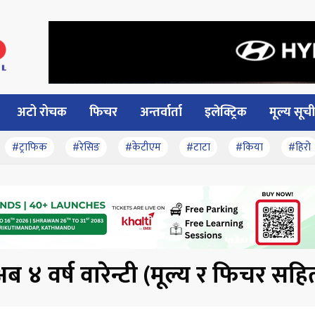
अटो रोचक
फिचर
अन्तर्वार्ता
इलेक्ट्रिक
मूल्य सूची
#ट्राफिक
#रेसिङ
#केटीएम
#टाटा
#किया
#हिरो
ब ४ वर्ष वारेन्टी (मूल्य र फिचर सहि