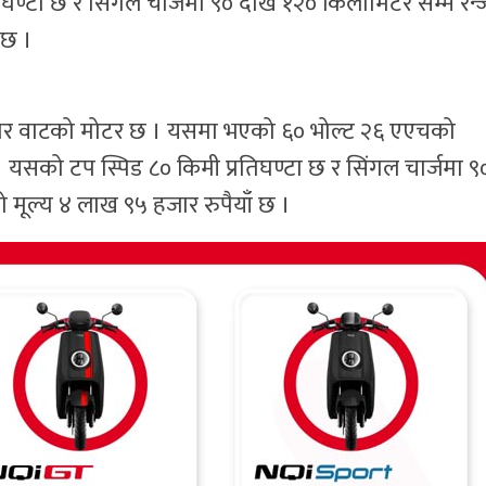
घण्टा छ र सिंगल चार्जमा ९० देखि १२० किलोमिटर सम्म रेन्
 छ ।
जार वाटको मोटर छ । यसमा भएको ६० भोल्ट २६ एएचको
्छ । यसको टप स्पिड ८० किमी प्रतिघण्टा छ र सिंगल चार्जमा ९
ो मूल्य ४ लाख ९५ हजार रुपैयाँ छ ।