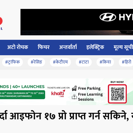
अटो रोचक
फिचर
अन्तर्वार्ता
इलेक्ट्रिक
मूल्य सूची
#ट्राफिक
#रेसिङ
#केटीएम
#टाटा
#किया
#हिरो
ा आइफोन १७ प्रो प्राप्त गर्न सकिने, 