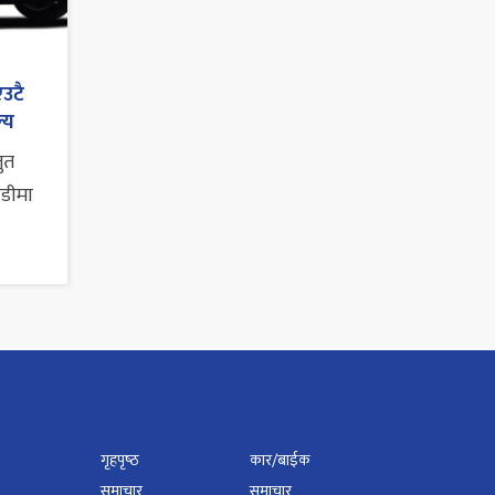
एउटै
्य
तुत
ाडीमा
गृहपृष्‍ठ
कार/बाईक
समाचार
समाचार