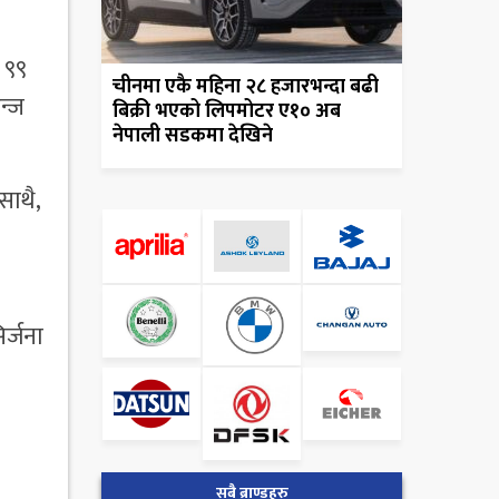
 ९९
चीनमा एकै महिना २८ हजारभन्दा बढी
न्ज
बिक्री भएको लिपमोटर ए१० अब
नेपाली सडकमा देखिने
साथै,
र्जना
सबै ब्राण्डहरु