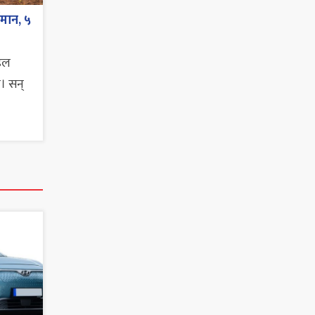
िमान, ५
ाइल
। सन्