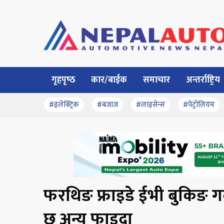
गृहपृष्‍ठ
कार/बाईक
समाचार
अन्तर्राष्ट्रिय
#इलेक्ट्रिक
#बजाज
#लाइसेन्स
#पेट्रोलियम
फरथिङ फ्राइडे ईभी बुकिङ गर्द
छ अन्य फाइदा