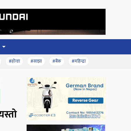
#होन्डा
#साझा
#बैंक
#महिन्द्रा
यस्तो