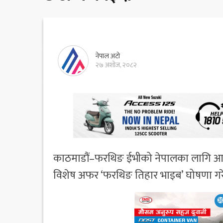
नेपाल अटो
२७ अशोज, २०८२
काठमाडौं–फरथिङ ईभीको नेपालका लागि आध
विशेष अफर ‘फरथिङ तिहार भाइब’ घोषणा गर