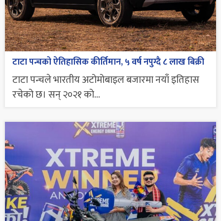
टाटा पन्चको ऐतिहासिक कीर्तिमान, ५ वर्ष नपुग्दै ८ लाख बिक्री
टाटा पन्चले भारतीय अटोमोबाइल बजारमा नयाँ इतिहास
रचेको छ। सन् २०२१ को...