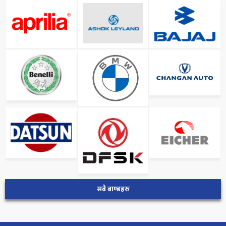
सबै ब्राण्डहरु