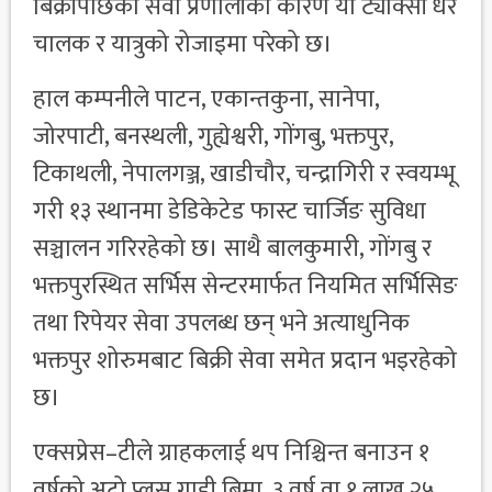
बिक्रीपछिको सेवा प्रणालीका कारण यो ट्याक्सी धेरै
चालक र यात्रुको रोजाइमा परेको छ।
हाल कम्पनीले पाटन, एकान्तकुना, सानेपा,
जोरपाटी, बनस्थली, गुह्येश्वरी, गोंगबु, भक्तपुर,
टिकाथली, नेपालगञ्ज, खाडीचौर, चन्द्रागिरी र स्वयम्भू
गरी १३ स्थानमा डेडिकेटेड फास्ट चार्जिङ सुविधा
सञ्चालन गरिरहेको छ। साथै बालकुमारी, गोंगबु र
भक्तपुरस्थित सर्भिस सेन्टरमार्फत नियमित सर्भिसिङ
तथा रिपेयर सेवा उपलब्ध छन् भने अत्याधुनिक
भक्तपुर शोरुमबाट बिक्री सेवा समेत प्रदान भइरहेको
छ।
एक्सप्रेस–टीले ग्राहकलाई थप निश्चिन्त बनाउन १
वर्षको अटो प्लस गाडी बिमा, ३ वर्ष वा १ लाख २५