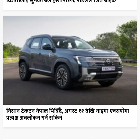
विजेतालाई सुनको बल हस्तान्तरण, पौडेलले जिते बाइक
निसान टेकटन नेपाल भित्रिँदै, अगस्ट ११ देखि नाइमा एक्सपोमा
प्रत्यक्ष अवलोकन गर्न सकिने