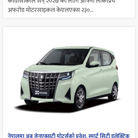
कावासाकीले सन् २०२७ का लागि आफ्नो लोकप्रिय
अफरोड मोटरसाइकल केएलएक्स २३०...
नेपालमा अब जेनएक्सटी मोटर्सको प्रवेश, स्मार्ट सिटी इलेक्ट्रिक