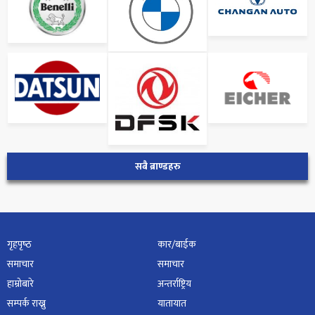
सबै ब्राण्डहरु
गृहपृष्‍ठ
कार/बाईक
समाचार
समाचार
हाम्रोबारे
अन्तर्राष्ट्रिय
सम्पर्क राख्नु
यातायात