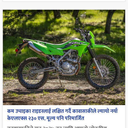
कम उचाइका राइडरलाई लक्षित गर्दै कावासाकीले ल्यायो नयाँ
केएलएक्स २३० एस, मूल्य पनि परिमार्जित