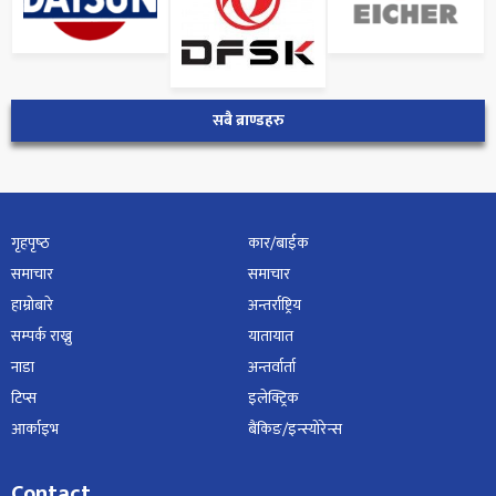
सबै ब्राण्डहरु
गृहपृष्‍ठ
कार/बाईक
समाचार
समाचार
हाम्रोबारे
अन्तर्राष्ट्रिय
सम्पर्क राख्नु
यातायात
नाडा
अन्तर्वार्ता
टिप्स
इलेक्ट्रिक
आर्काइभ
बैंकिङ/इन्स्योरेन्स
Contact