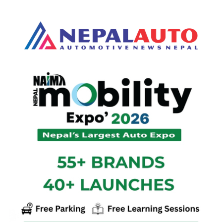
#इलेक्ट्रिक
#बजाज
#लाइसेन्स
#पेट्रोलियम
#ट्राफिक
सीएटीएलले यसै वर्षदेखि सोडियम
आयाेन ब्याट्रीको ठूलो मात्रा उत्पादन