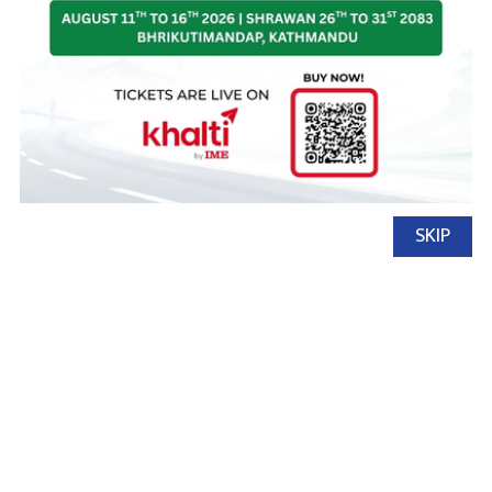
गर्ने
SKIP
नेपाल अटो
१७ जेष्ठ, २०८३