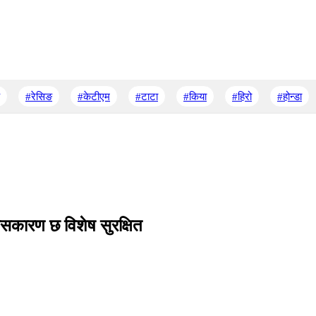
#रेसिङ
#केटीएम
#टाटा
#किया
#हिरो
#होन्डा
यसकारण छ विशेष सुरक्षित