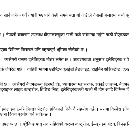
ा सार्वजनिक गर्ने तयारी भए पनि केही समय यता यी गाडीले नेपाली बजारमा चर्चा 
 छ । नेपाली बजारमा उपलब्ध बीएमडब्ल्युका गाडी मध्ये सबैभन्दा महंगो गाडी बीएमडब्
ा भएका विभिन्न फिचरले पनि महत्वपूर्ण भूमिका खेलेको छ ।
 । त्यसैगरी यसमा इलेक्ट्रिक मोटर समेत छ । आवश्यकता अनुसार इलेक्ट्रिक र 
्क जेनेरेट गर्छ । वाहिरी भागमा एडेप्टिभ एलईडी हेडलाइट, हाइबिम असिस्टेन्ट, 
छ । त्यसैगरी बीएमडब्ल्यु डिस्प्ले कि, प्यानोरमा ग्लासरुफ, स्काई लाउन्ज, बीएम
 ड्राइभर लाइट कन्ट्रोल, हिटिङ सिट, इलेक्ट्रिकल्ली फलो मी होम आदि विभिन्न व
 इनलाइन ६–सिलिन्डर पेट्रोल इन्जिनले निकै नै सहयोग गर्छ । यसमा किलेस इन्जिन स्
न्स स्विच प्रयोग गर्न सकिन्छ ।
 आदि उपलब्ध छ । ब्रेकिङ फङ्सन सहितको क्रुज कन्ट्रोल, ई–ड्राइभ बटन, स्पिड