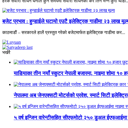
हरेक सवारी साधन धनीले कुन समयमा सवारी साधनको कर तिर्ने भन्ने कुरा थाहा..
बजेट प्रभाव : हुन्डाईले घटायो एउटै इलेक्ट्रिक गाडीमा २३ लाख मूल्
काठमाडौं – सरकारले हालै प्रस्तुत गरेको बजेटमार्फत इलेक्ट्रिक गाडीमा कर...
भर्खरै
याडियाका तीन नयाँ स्कुटर नेपाली बजारमा, नाइमा शोमा १० ह
नेपालमा अब जेनएक्सटी मोटर्सको प्रवेश, स्मार्ट सिटी इलेक्ट
५ वर्ष इन्जिन वारेन्टीसहित सीएफमोटो २५० डुअल ईएफआईमा