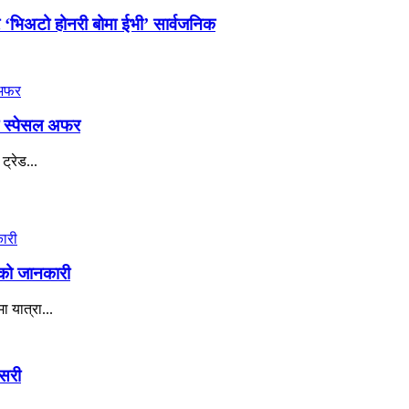
ार ‘भिअटो होनरी बोमा ईभी’ सार्वजनिक
ा स्पेसल अफर
रेड...
सको जानकारी
यात्रा...
यसरी