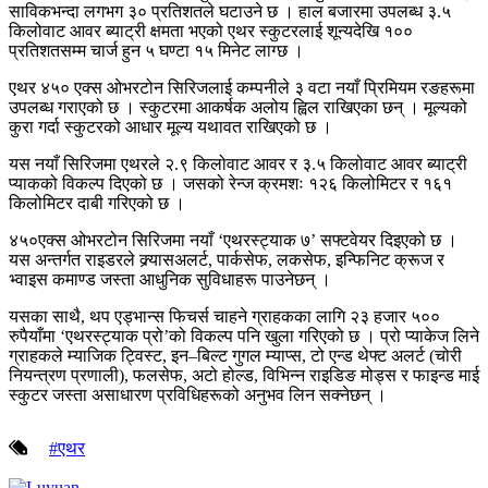
साविकभन्दा लगभग ३० प्रतिशतले घटाउने छ । हाल बजारमा उपलब्ध ३.५
किलोवाट आवर ब्याट्री क्षमता भएको एथर स्कुटरलाई शून्यदेखि १००
प्रतिशतसम्म चार्ज हुन ५ घण्टा १५ मिनेट लाग्छ ।
एथर ४५० एक्स ओभरटोन सिरिजलाई कम्पनीले ३ वटा नयाँ प्रिमियम रङहरूमा
उपलब्ध गराएको छ । स्कुटरमा आकर्षक अलोय ह्विल राखिएका छन् । मूल्यको
कुरा गर्दा स्कुटरको आधार मूल्य यथावत राखिएको छ ।
यस नयाँ सिरिजमा एथरले २.९ किलोवाट आवर र ३.५ किलोवाट आवर ब्याट्री
प्याकको विकल्प दिएको छ । जसको रेन्ज क्रमशः १२६ किलोमिटर र १६१
किलोमिटर दाबी गरिएको छ ।
४५०एक्स ओभरटोन सिरिजमा नयाँ ‘एथरस्ट्याक ७’ सफ्टवेयर दिइएको छ ।
यस अन्तर्गत राइडरले क्र्यासअलर्ट, पार्कसेफ, लकसेफ, इन्फिनिट क्रूज र
भ्वाइस कमाण्ड जस्ता आधुनिक सुविधाहरू पाउनेछन् ।
यसका साथै, थप एड्भान्स फिचर्स चाहने ग्राहकका लागि २३ हजार ५००
रुपैयाँमा ‘एथरस्ट्याक प्रो’को विकल्प पनि खुला गरिएको छ । प्रो प्याकेज लिने
ग्राहकले म्याजिक ट्विस्ट, इन–बिल्ट गुगल म्याप्स, टो एन्ड थेफ्ट अलर्ट (चोरी
नियन्त्रण प्रणाली), फलसेफ, अटो होल्ड, विभिन्न राइडिङ मोड्स र फाइन्ड माई
स्कुटर जस्ता असाधारण प्रविधिहरूको अनुभव लिन सक्नेछन् ।
#एथर