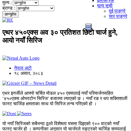
इलेक्ट्रिक
मुल्य :
मूल्य सूची
ब्राण्ड :
दुई पाङ्ग्रे
चार पाङ्ग्रे
एथर ४५०एक्स अव ३० प्रतिशत छिटो चार्ज हुने,
आयो नयाँ सिरिज
नेपाल अटो
१८ असार, २०८३
एथर इनर्जीले आफ्नो चर्चित मोडल ४५० एक्सलाई नयाँ परिमार्जनसहित
‘४५०एक्स ओभरटोन सिरिज’ बजारमा ल्याएको छ । नयाँ रङ र थप शक्तिशाली
फास्ट चार्जिङ क्षमताका साथ यो सिरिज लन्च गरिएको हो ।
यो नयाँ सिरिजको सबैभन्दा ठूलो विशेषता यसमा दिइएको ९०० वाटको नयाँ
फास्ट चार्जर हो । कम्पनीका अनुसार यो चार्जरले स्कुटरको चार्जिङ समयलाई