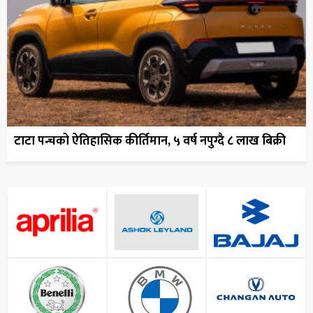
टाटा पन्चको ऐतिहासिक कीर्तिमान, ५ वर्ष नपुग्दै ८ लाख बिक्री