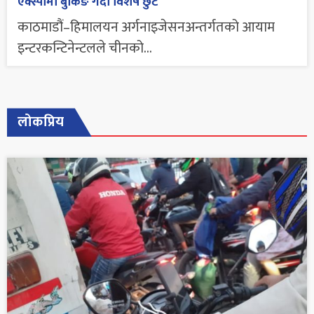
एक्स्पोमा बुकिङ गर्दा विशेष छुट
काठमाडौं–हिमालयन अर्गनाइजेसनअन्तर्गतको आयाम
इन्टरकन्टिनेन्टलले चीनको...
लोकप्रिय