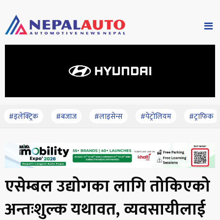
#इलेक्ट्रिक
#बजाज
#लाइसेन्स
#पेट्रोलियम
#ट्राफिक
एसेम्बल उद्योगका लागि तोकिएको
अन्तःशुल्क यथावत, व्यवसायीलाई