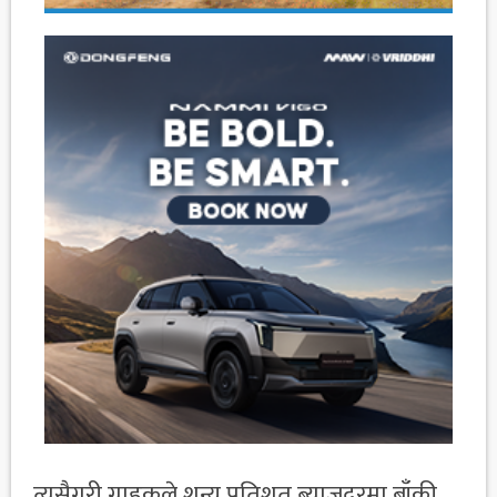
त्यसैगरी ग्राहकले शून्य प्रतिशत ब्याजदरमा बाँकी