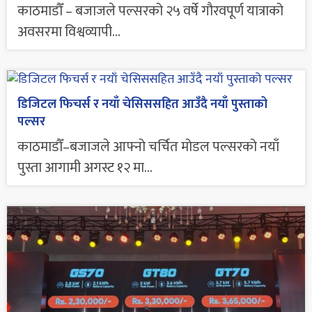
काठमाडौँ – बजाजले पल्सरको २५ वर्षे गौरवपूर्ण यात्राको
अवसरमा विश्वव्यापी...
डिजिटल फिचर्स र नयाँ चेसिससहित आउँदै नयाँ पुस्ताको
पल्सर
काठमाडौँ–बजाजले आफ्नो चर्चित मोडल पल्सरको नयाँ
पुस्ता आगामी अगस्ट १२ मा...