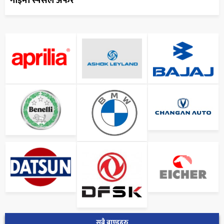
नाइमा स्पेसल अफर
सबै ब्राण्डहरु