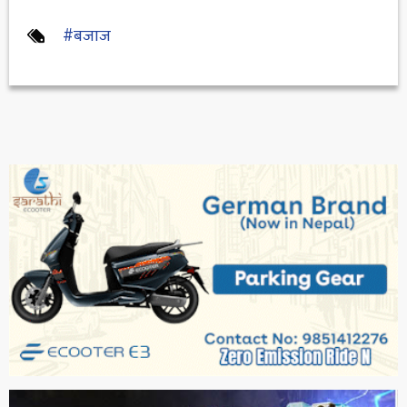
#बजाज