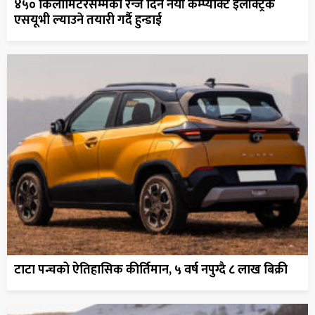
४५० किलोमिटरसम्मको रेन्ज दिने नयाँ कम्प्याक्ट इलेक्ट्रिक
एसयूभी ल्याउने तयारी गर्दै हुन्डाई
टाटा पन्चको ऐतिहासिक कीर्तिमान, ५ वर्ष नपुग्दै ८ लाख बिक्री