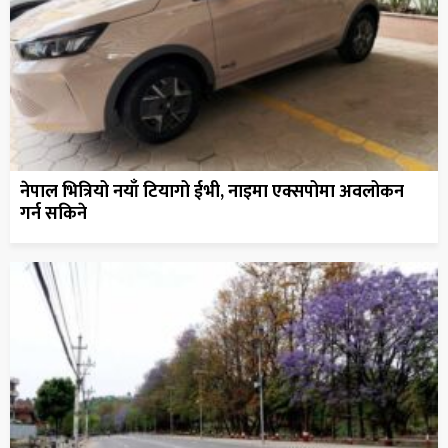
नेपाल भित्रियो नयाँ टियागो ईभी, नाइमा एक्सपोमा अवलोकन
गर्न सकिने