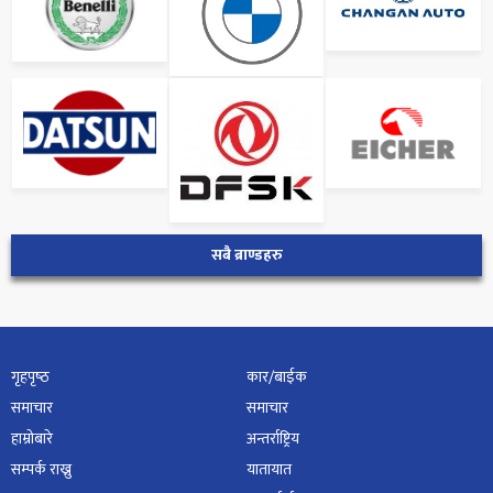
सबै ब्राण्डहरु
गृहपृष्‍ठ
कार/बाईक
समाचार
समाचार
हाम्रोबारे
अन्तर्राष्ट्रिय
सम्पर्क राख्नु
यातायात