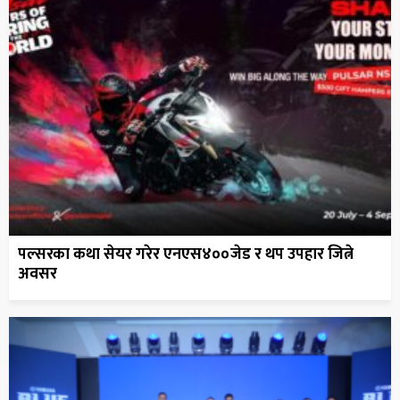
पल्सरका कथा सेयर गरेर एनएस४००जेड र थप उपहार जित्ने
अवसर