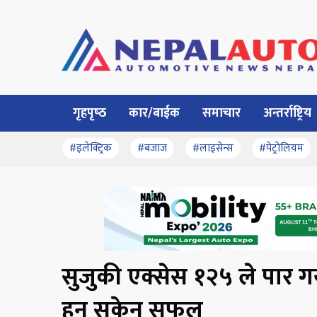
गृहपृष्‍ठ
कार/बाईक
समाचार
अन्तर्राष्ट्रिय
#इलेक्ट्रिक
#बजाज
#लाइसेन्स
#पेट्रोलियम
सुजुकी एक्सेस १२५ ले पार ग
हुन सकेन सफल