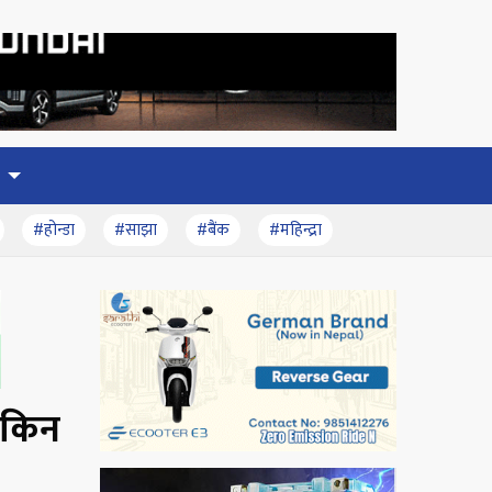
#होन्डा
#साझा
#बैंक
#महिन्द्रा
ा किन