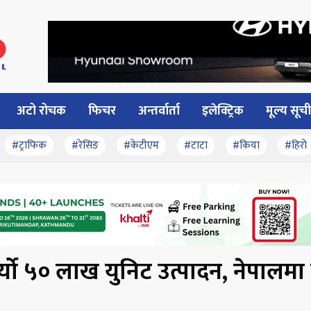
अटो रोचक
फिचर
अन्तर्वार्ता
इलेक्ट्रिक
मूल्य सूची
#ट्राफिक
#रेसिङ
#केटीएम
#टाटा
#किया
#हिरो
र्यो ५० लाख युनिट उत्पादन, नेपालम