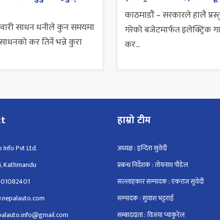
काठमाडौं – सरकारले हालै प्रस्
सवारी साधन धनीले कुन समयमा
गरेको बजेटमार्फत इलेक्ट्रिक ग
ाधनको कर तिर्ने भन्ने कुरा
कर...
ct
हाम्रो टीम
 Info Pvt Ltd.
अध्यक्ष : इन्दिरा सुवेदी
i, Kathmandu
प्रबन्ध निर्देशक : तोयनाथ पौडेल
801082401
सल्लाहकार सम्पादक : एकराज सुवेदी
.nepalauto.com
सम्पादक : सुवाश भट्टराई
epalauto.info@gmail.com
सम्बाददाता : विजया प्याकुरेल