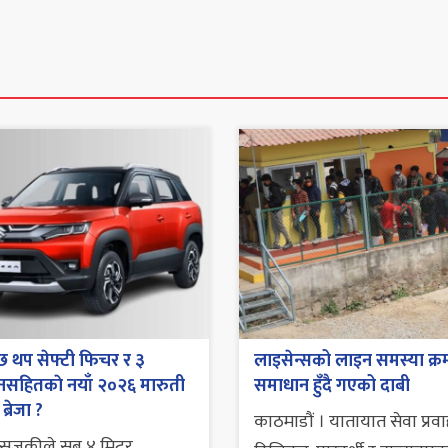
 छ थप सेफ्टी फिचर र ३
लाइसेन्सको लाइन समस्या क्र
रेनसहितकाे नयाँ २०२६ मारुती
समाधान हुँदै गएको दाबी
ब्रेजा ?
काठमाडौं । यातायात सेवा प्रव
 सुजुकीले सब ४ मिटर