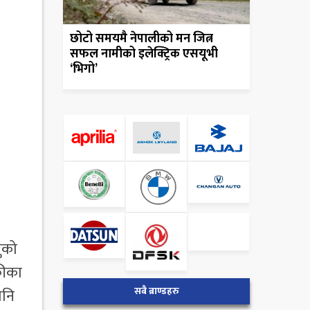
छोटो समयमै नेपालीको मन जित्न
सफल नामीको इलेक्ट्रिक एसयूभी
‘भिगो’
नुको
ुकीका
सबै ब्राण्डहरु
पनि