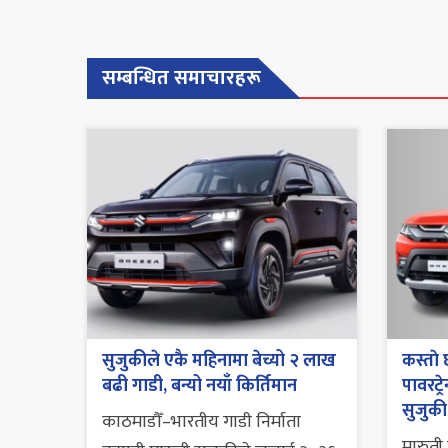
सम्बन्धित समाचारहरू
सुजुकीले एकै महिनामा बेच्यो २ लाख
कस्ताे
बढी गाडी, बन्यो नयाँ किर्तिमान
पावरट्
सुजुकी 
काठमाडौँ–भारतीय गाडी निर्माता
मारुती