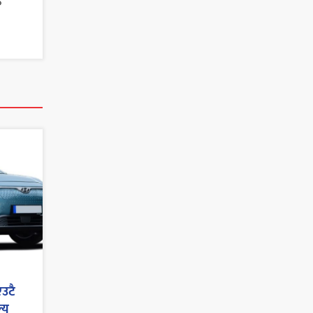
त
एउटै
्य