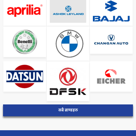
सबै ब्राण्डहरु