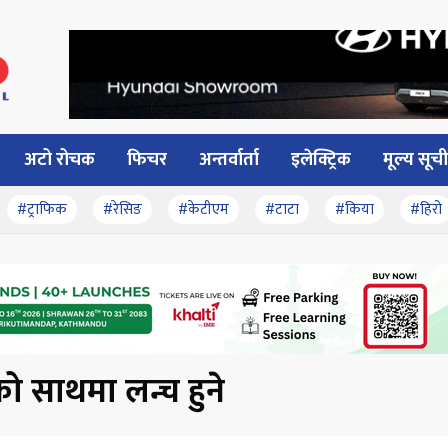
अटो रोचक
फिचर
अन्तर्वार्ता
इलेक्ट्रिक
मूल्य सूची
#ट्राफिक
#रेसिङ
#केटीएम
#टाटा
#किया
#हिरो
मको साथमा लन्च हुने