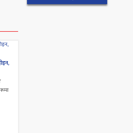
होइन,
र
हरूमा