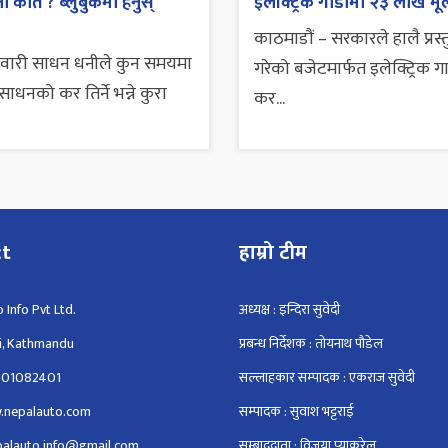
 कति ? ब्लुबुकमा हेर्नुस्
इलेक्ट्रिक गाडीमा २३ लाख मूल
काठमाडौं – सरकारले हालै प्रस्
सवारी साधन धनीले कुन समयमा
गरेको बजेटमार्फत इलेक्ट्रिक ग
ाधनको कर तिर्ने भन्ने कुरा
कर...
ct
हाम्रो टीम
 Info Pvt Ltd.
अध्यक्ष : इन्दिरा सुवेदी
i, Kathmandu
प्रबन्ध निर्देशक : तोयनाथ पौडेल
801082401
सल्लाहकार सम्पादक : एकराज सुवेदी
.nepalauto.com
सम्पादक : सुवाश भट्टराई
epalauto.info@gmail.com
सम्बाददाता : विजया प्याकुरेल