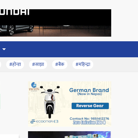
#होन्डा
#साझा
#बैंक
#महिन्द्रा