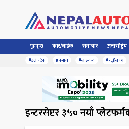
गृहपृष्‍ठ
कार/बाईक
समाचार
अन्तर्राष्ट्रिय
#इलेक्ट्रिक
#बजाज
#लाइसेन्स
#पेट्रोलियम
इन्टरसेप्टर ३५० नयाँ प्लेटफर्