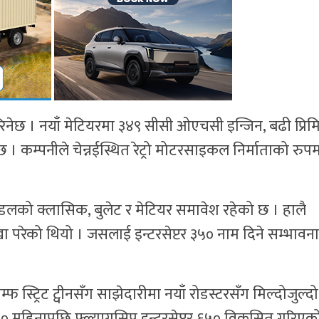
िनेछ । नयाँ मेटियरमा ३४९ सीसी ओएचसी इन्जिन, बढी प्रि
छ । कम्पनीले चेन्नईस्थित रेट्रो मोटरसाइकल निर्माताको रुप
डलको क्लासिक, बुलेट र मेटियर समावेश रहेको छ । हालै
 परेको थियो । जसलाई इन्टरसेप्टर ३५० नाम दिने सम्भावना
म्फ स्ट्रिट ट्वीनसँग साझेदारीमा नयाँ रोडस्टरसँग मिल्दोजुल्दो
 महिनापछि फ्ल्यागसिप इन्टरसेप्टर ६५० विकसित गरिएको