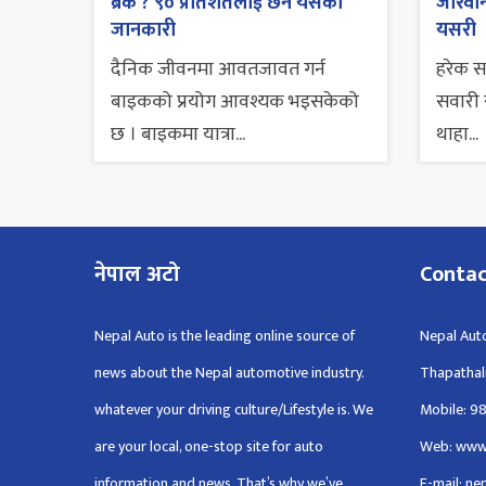
ब्रेक ? ९० प्रतिशतलाई छैन यसको
जरिवाना
जानकारी
यसरी
दैनिक जीवनमा आवतजावत गर्न
हरेक 
बाइकको प्रयोग आवश्यक भइसकेको
सवारी स
छ । बाइकमा यात्रा...
थाहा...
नेपाल अटो
Conta
Nepal Auto is the leading online source of
Nepal Auto
news about the Nepal automotive industry.
Thapathal
whatever your driving culture/Lifestyle is. We
Mobile: 9
are your local, one-stop site for auto
Web: www
information and news. That’s why we’ve
E-mail: n