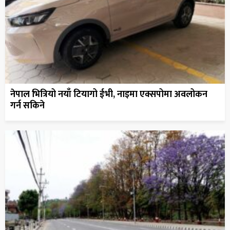
नेपाल भित्रियो नयाँ टियागो ईभी, नाइमा एक्सपोमा अवलोकन
गर्न सकिने