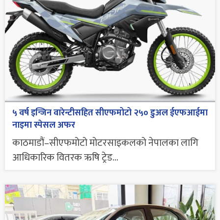
५ वर्ष इन्जिन वारेन्टीसहित सीएफमोटो २५० डुअल ईएफआईमा
नाइमा स्पेसल अफर
काठमाडौं–सीएफमोटो मोटरसाइकलको नेपालका लागि
आधिकारिक वितरक ऋषि ट्रेड...