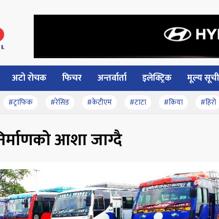
अटो रोचक
फिचर
अन्तर्वार्ता
इलेक्ट्रिक
मूल्य सूची
#ट्राफिक
#रेसिङ
#केटीएम
#टाटा
#किया
#हिरो
िर्माणको आशा जाग्दै