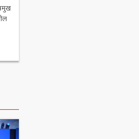
रमुख
शील