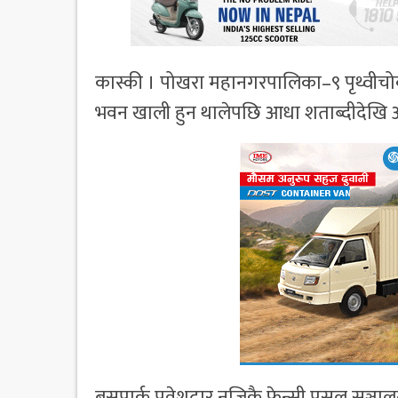
कास्की । पोखरा महानगरपालिका–९ पृथ्वीचोकस्
भवन खाली हुन थालेपछि आधा शताब्दीदेखि अल
बसपार्क प्रवेशद्वार नजिकै फेन्सी पसल सञ्च