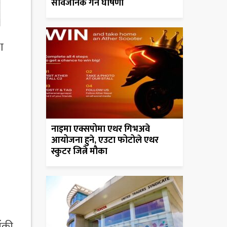
सार्वजनिक गर्ने घोषणा
ा
नाइमा एक्सपोमा एथर गिभअवे
आयोजना हुने, एउटा फोटोले एथर
स्कुटर जित्ने मौका
ाँकी