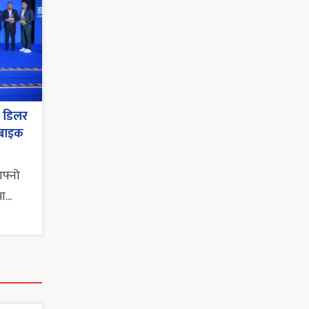
ट डिलर
 बाइक
आफ्नो
...