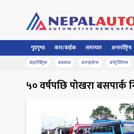
गृहपृष्‍ठ
कार/बाईक
समाचार
अन्तर्राष्ट्रिय
#इलेक्ट्रिक
#बजाज
#लाइसेन्स
#पेट्रोलियम
५० वर्षपछि पोखरा बसपार्क न