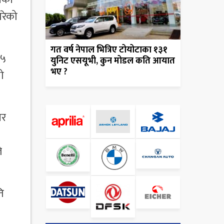
गरेको
गत वर्ष नेपाल भित्रिए टोयोटाका १३१
३५
युनिट एसयूभी, कुन मोडल कति आयात
भए ?
लो
यर
े
ि