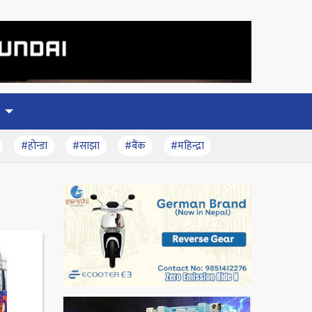
#होन्डा
#साझा
#बैंक
#महिन्द्रा