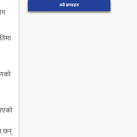
सबै ब्राण्डहरु
ाग
गतिमा
रमणको
रिएको
का छन्