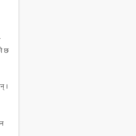
त
को छ
न् ।
यन