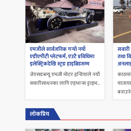
एमजीले सार्वजनिक गर्‍यो नयाँ
सवारी
एडीएपीटी प्लेटफर्म, एउटै प्रविधिमा
तथा वित
इलेक्ट्रिकदेखि स्ट्रङ हाइब्रिडसम्म
अनलाइ
जेएसडब्ल्यू एमजी मोटर इन्डियाले नयाँ
काठमाड
सवारीसाधनका लागि एड्भान्स ड्राइभ...
याताया
बनाउने.
लोकप्रिय