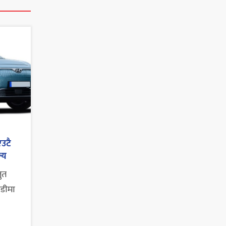
एउटै
्य
तुत
ाडीमा