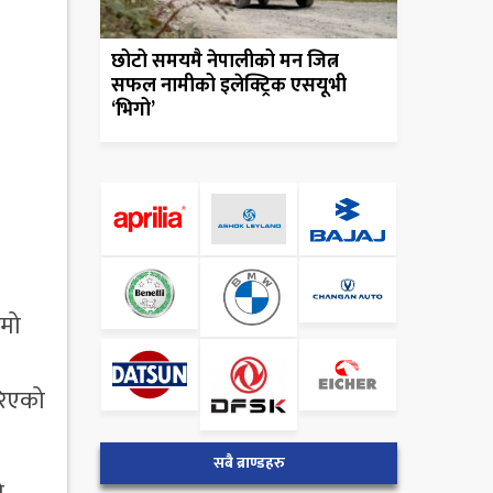
छोटो समयमै नेपालीको मन जित्न
सफल नामीको इलेक्ट्रिक एसयूभी
‘भिगो’
ामो
रिएको
सबै ब्राण्डहरु