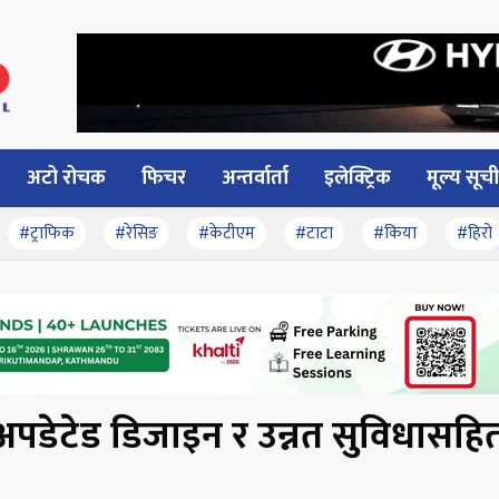
अटो रोचक
फिचर
अन्तर्वार्ता
इलेक्ट्रिक
मूल्य सूची
#ट्राफिक
#रेसिङ
#केटीएम
#टाटा
#किया
#हिरो
अपडेटेड डिजाइन र उन्नत सुविधासहि