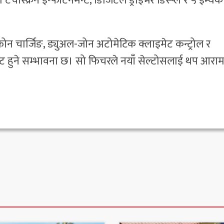
टचस्क्रिन इन्फोटेनमेन्ट, डिजिटल ड्राइभर डिस्प्ले र ५ इन्चक
ोन चार्जिङ, ड्युअल-जोन अटोमेटिक क्लाइमेट कन्ट्रोल र
ट सिट हुने सम्भावना छ। सो फिचरले नयाँ सेल्टोसलाई थप आरा