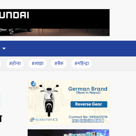
#होन्डा
#साझा
#बैंक
#महिन्द्रा
त