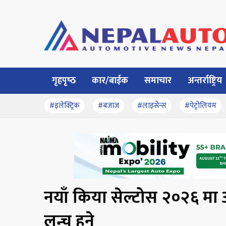
गृहपृष्‍ठ
कार/बाईक
समाचार
अन्तर्राष्ट्रिय
#इलेक्ट्रिक
#बजाज
#लाइसेन्स
#पेट्रोलियम
नयाँ किया सेल्टोस २०२६ मा 
लन्च हुने