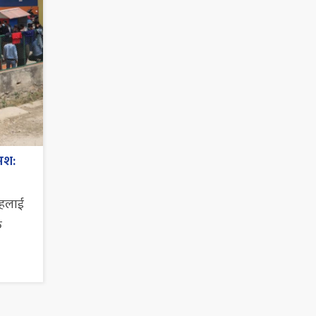
मश:
ाहलाई
त