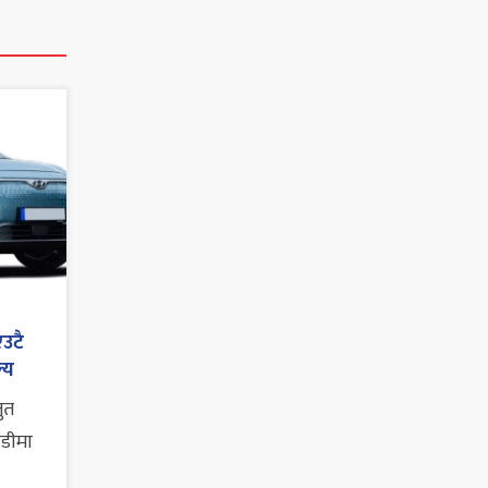
एउटै
्य
तुत
ाडीमा