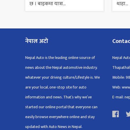
छ । बाइकमा यात्रा...
थाहा...
नेपाल अटो
Conta
Nepal Auto is the leading online source of
Nepal Auto
news about the Nepal automotive industry.
Thapathal
whatever your driving culture/Lifestyle is. We
Mobile: 9
are your local, one-stop site for auto
Web: www
information and news. That’s why we’ve
E-mail: n
started our online portal that everyone can
easily browse everywhere online and stay
updated with Auto News in Nepal.