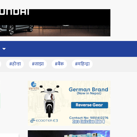
#होन्डा
#साझा
#बैंक
#महिन्द्रा