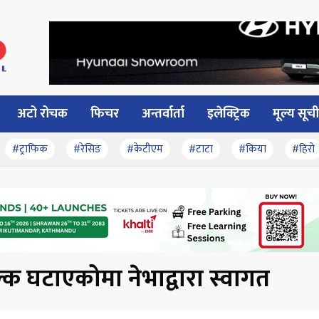
अटो रोचक
फिचर
अन्तर्वार्ता
इलेक्ट्रिक
मूल्य सूची
#ट्राफिक
#रेसिङ
#केटीएम
#टाटा
#किया
#हिरो
ुल्क घटाएकोमा नेभाद्वारा स्वागत