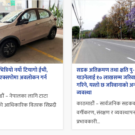
भित्रियो नयाँ टियागो ईभी,
सडक अतिक्रमण तथा क्षति पु-
 एक्सपोमा अवलोकन गर्न
याउनेलाई १० लाखसम्म जरिव
गरिने, यस्तो छ जरिवानाको अन
व्यवस्था
ौं – नेपालका लागि टाटा
काठमाडौं – सार्वजनिक सडक
को आधिकारिक वितरक सिप्रदी
वर्गीकरण, संरक्षण र व्यवस्था
प्रभावकारी...