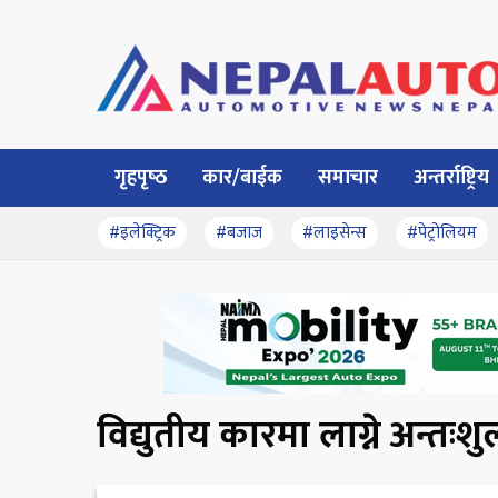
गृहपृष्‍ठ
कार/बाईक
समाचार
अन्तर्राष्ट्रिय
#इलेक्ट्रिक
#बजाज
#लाइसेन्स
#पेट्रोलियम
विद्युतीय कारमा लाग्ने अन्तःश