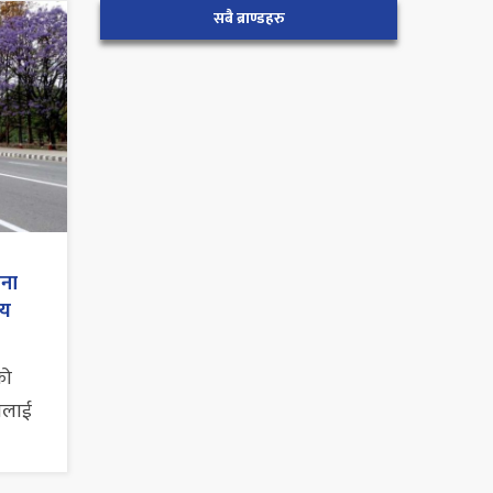
सबै ब्राण्डहरु
ाना
्य
को
पनलाई