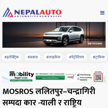
#इलेक्ट्रिक
#बजाज
#लाइसेन्स
#पेट्रोलियम
#ट्राफिक
MOSROS ललितपुर–चन्द्रागिरी
सम्पदा कार -याली र राष्ट्रिय