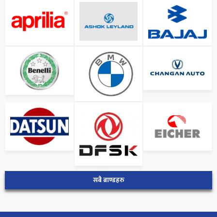
सबै ब्राण्डहरु