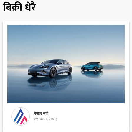
बिक्री धेरै
नेपाल अटो
१५ असार, २०८३