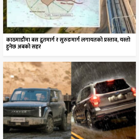
काठमाडौंमा बस द्रुतमार्ग र सुरुङमार्ग लगायतको प्रस्ताव, यस्तो
हुनेछ अबको सहर