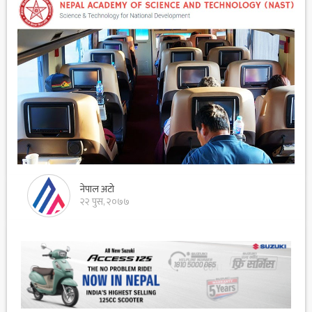
नेपाल अटो
२२ पुस, २०७७