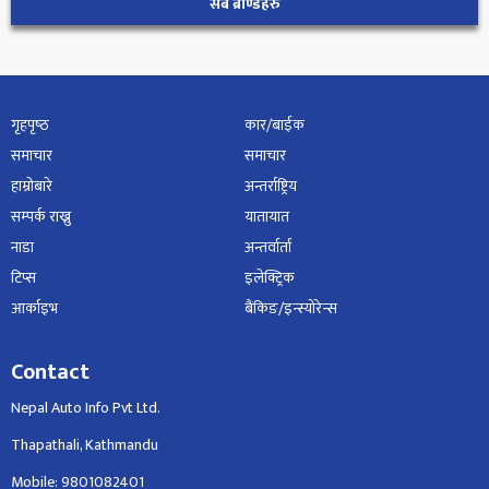
सबै ब्राण्डहरु
गृहपृष्‍ठ
कार/बाईक
समाचार
समाचार
हाम्रोबारे
अन्तर्राष्ट्रिय
सम्पर्क राख्नु
यातायात
नाडा
अन्तर्वार्ता
टिप्स
इलेक्ट्रिक
आर्काइभ
बैंकिङ/इन्स्योरेन्स
Contact
Nepal Auto Info Pvt Ltd.
Thapathali, Kathmandu
Mobile: 9801082401