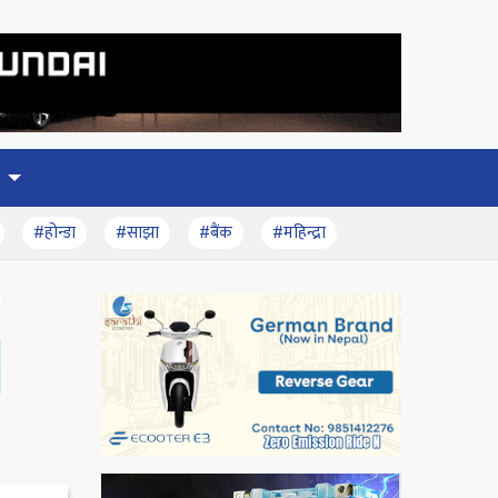
#होन्डा
#साझा
#बैंक
#महिन्द्रा