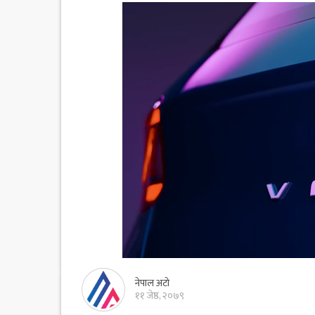
नेपाल अटो
११ जेष्ठ, २०७९