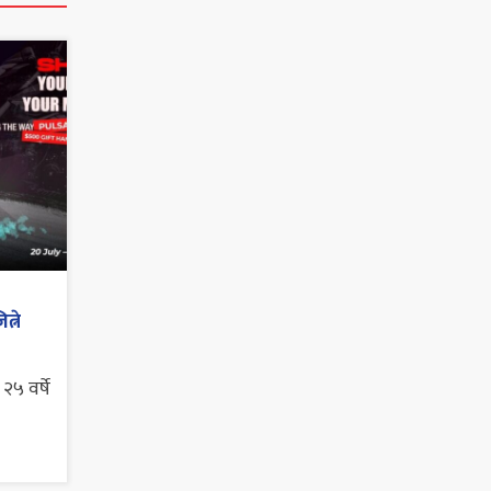
्ने
५ वर्षे