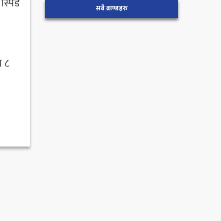
 स्पिड
सबै ब्राण्डहरु
ा ८