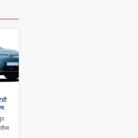
एउटै
्य
तुत
ाडीमा