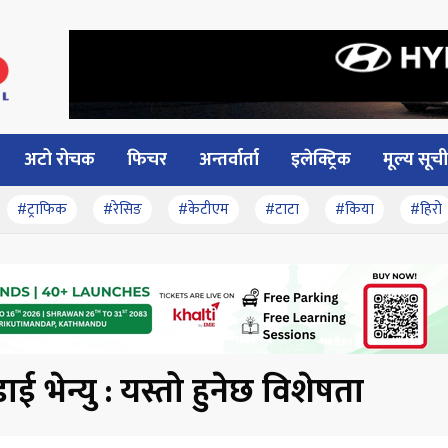
अटो रोचक
फिचर
अन्तर्वार्ता
इलेक्ट्रिक
मूल्य सूची
#ट्राफिक
#रेसिङ
#केटीएम
#टाटा
#किया
#हिरो
डाई भेन्यु : यस्तो हुनेछ विशेषता