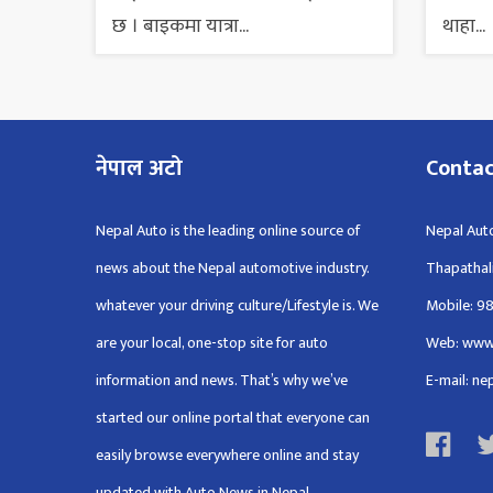
छ । बाइकमा यात्रा...
थाहा...
नेपाल अटो
Conta
Nepal Auto is the leading online source of
Nepal Auto
news about the Nepal automotive industry.
Thapathal
whatever your driving culture/Lifestyle is. We
Mobile: 9
are your local, one-stop site for auto
Web: www
information and news. That’s why we’ve
E-mail: n
started our online portal that everyone can
easily browse everywhere online and stay
updated with Auto News in Nepal.