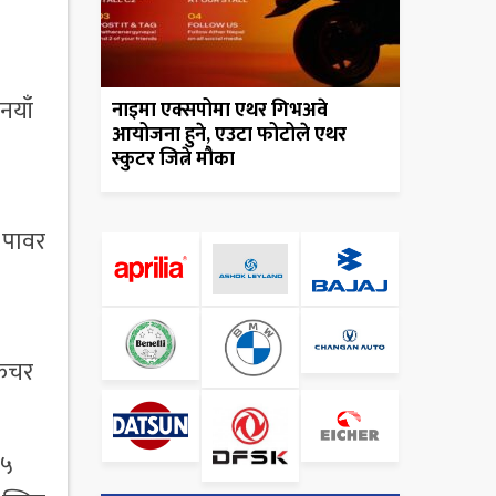
नयाँ
नाइमा एक्सपोमा एथर गिभअवे
आयोजना हुने, एउटा फोटोले एथर
स्कुटर जित्ने मौका
ड पावर
फिचर
.५