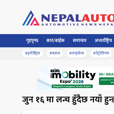
गृहपृष्‍ठ
कार/बाईक
समाचार
अन्तर्राष्ट्रिय
#इलेक्ट्रिक
#बजाज
#लाइसेन्स
#पेट्रोलियम
जुन १६ मा लन्च हुँदैछ नयाँ हुन्