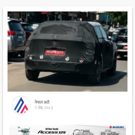
नेपाल अटो
९ जेष्ठ, २०८३