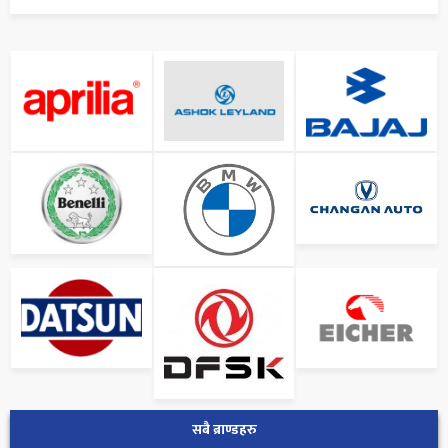
सबै ब्राण्डहरु