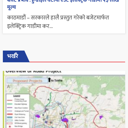
बजेट प्रभाव : हुन्डाईले घटायो एउटै इलेक्ट्रिक गाडीमा २३ लाख
मूल्य
काठमाडौं – सरकारले हालै प्रस्तुत गरेको बजेटमार्फत
इलेक्ट्रिक गाडीमा कर...
भर्खरै