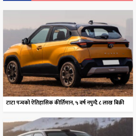
टाटा पन्चको ऐतिहासिक कीर्तिमान, ५ वर्ष नपुग्दै ८ लाख बिक्री