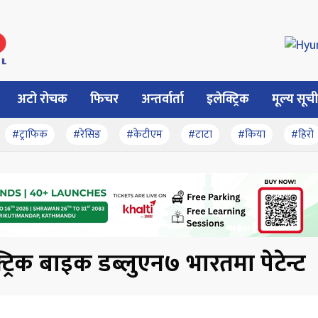
अटो रोचक
फिचर
अन्तर्वार्ता
इलेक्ट्रिक
मूल्य सूची
#ट्राफिक
#रेसिङ
#केटीएम
#टाटा
#किया
#हिरो
्ट्रिक बाइक डब्लुएन७ भारतमा पेटेन्ट