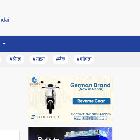
#होन्डा
#साझा
#बैंक
#महिन्द्रा