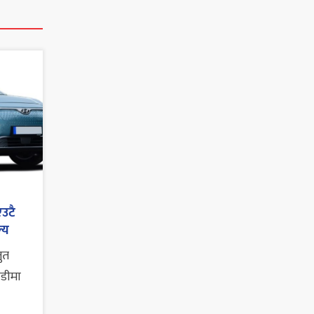
एउटै
्य
तुत
ाडीमा