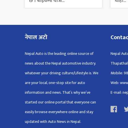
छ । बाइकमा यात्रा...
थाहा...
नेपाल अटो
Conta
Nepal Auto is the leading online source of
Nepal Auto
news about the Nepal automotive industry.
Thapathal
whatever your driving culture/Lifestyle is. We
Mobile: 9
are your local, one-stop site for auto
Web: www
information and news. That’s why we’ve
E-mail: n
started our online portal that everyone can
easily browse everywhere online and stay
updated with Auto News in Nepal.