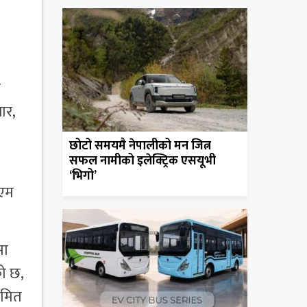
े
ार,
छोटो समयमै नेपालीको मन जित्न
सफल नामीको इलेक्ट्रिक एसयूभी
‘भिगो’
नएम
मा
ो छ,
यमित