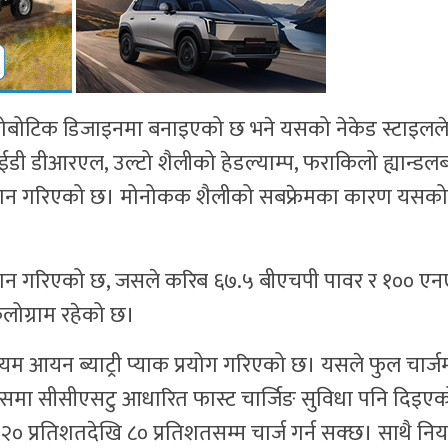
्ट रोबोटिक डिजाइनमा बनाइएको छ भने यसको नेकेड स्टाइलल
लईडी डीआरएल, उल्टो शैलीको हेडल्याम्प, फराकिलो ह्यान्डलब
 जडान गरिएको छ। मोनोकक शैलीको सबफ्रेमका कारण यसको
जडान गरिएको छ, जसले करिब ६७.५ बीएचपी पावर र १०० ए
िलोग्राम रहेको छ।
 आयन ब्याट्री प्याक प्रयोग गरिएको छ। यसले फुल चार्ज
यसमा सीसीएसटु आधारित फास्ट चार्जिङ सुविधा पनि दिइएक
२० प्रतिशतदेखि ८० प्रतिशतसम्म चार्ज गर्न सक्छ। साथै नि