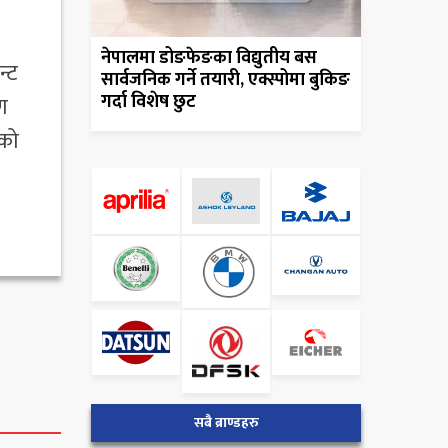
नेपालमा डोङफेङका विद्युतीय बस
न्ट
सार्वजनिक गर्ने तयारी, एक्स्पोमा बुकिङ
गर्दा विशेष छुट
ण
ेको
सबै ब्राण्डहरु