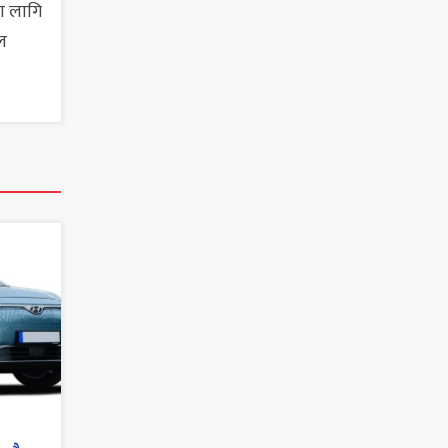
ा लागि
ल