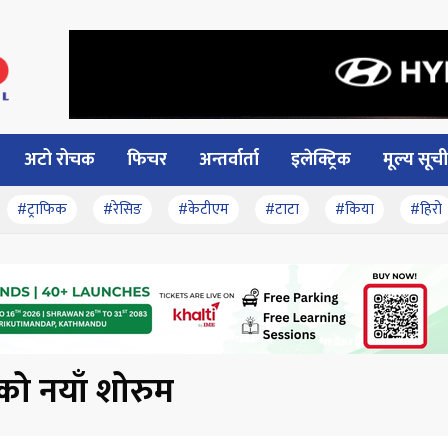
अटो रोचक
फिचर
अन्तर्वार्ता
इलेक्ट्रिक
मूल्य सूची
#ट्राफिक
#रेसिङ
#केटीएम
#टाटा
#किया
#हिरो
ोको नयाँ शोरुम