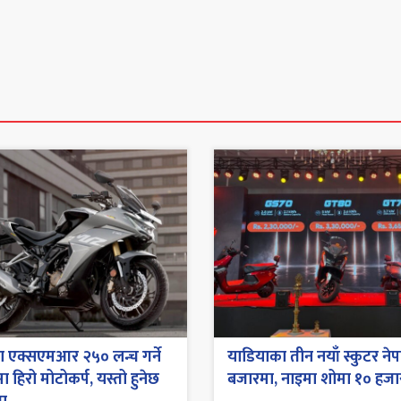
ा एक्सएमआर २५० लन्च गर्ने
याडियाका तीन नयाँ स्कुटर ने
ा हिरो मोटोकर्प, यस्तो हुनेछ
बजारमा, नाइमा शोमा १० हजा