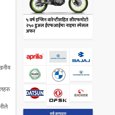
५ वर्ष इन्जिन वारेन्टीसहित सीएफमोटो
२५० डुअल ईएफआईमा नाइमा स्पेसल
अफर
ेखनीय
डलहरु
नीले
सबै ब्राण्डहरु