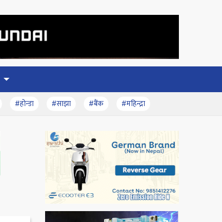
#होन्डा
#साझा
#बैंक
#महिन्द्रा