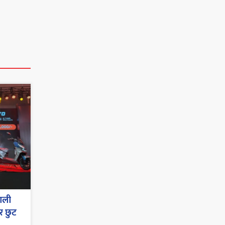
पाली
र छुट