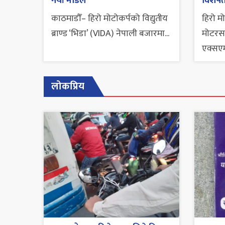
नयाँ मोडल
विशेष
काठमाडौँ– हिरो मोटोकर्पको विद्युतीय
हिरो मो
ब्राण्ड ‘भिडा’ (VIDA) नेपाली बजारमा...
मोटरस
एक्सए
लोकप्रिय