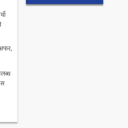
याँ
ो
 अफर,
पलब्ध
ास