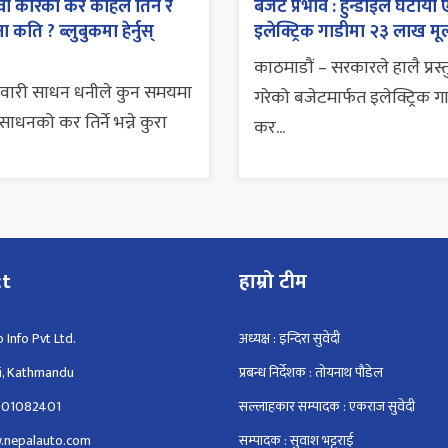
ा कारको कर कहिले तिर्ने र
बजेट प्रभाव : हुन्डाईले घटायो 
 कति ? ब्लुबुकमा हेर्नुस्
इलेक्ट्रिक गाडीमा २३ लाख मूल
काठमाडौं – सरकारले हालै प्रस्
सवारी साधन धनीले कुन समयमा
गरेको बजेटमार्फत इलेक्ट्रिक ग
ाधनको कर तिर्ने भन्ने कुरा
कर...
ct
हाम्रो टीम
 Info Pvt Ltd.
अध्यक्ष : इन्दिरा सुवेदी
i, Kathmandu
प्रबन्ध निर्देशक : तोयनाथ पौडेल
801082401
सल्लाहकार सम्पादक : एकराज सुवेदी
.nepalauto.com
सम्पादक : सुवाश भट्टराई