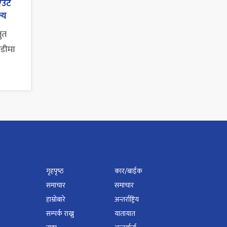
एउटै
्य
तुत
ाडीमा
गृहपृष्‍ठ
कार/बाईक
समाचार
समाचार
हाम्रोबारे
अन्तर्राष्ट्रिय
सम्पर्क राख्नु
यातायात