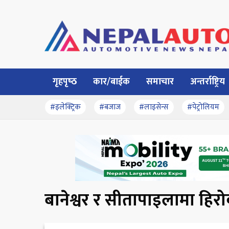
गृहपृष्‍ठ
कार/बाईक
समाचार
अन्तर्राष्ट्रिय
#इलेक्ट्रिक
#बजाज
#लाइसेन्स
#पेट्रोलियम
बानेश्वर र सीतापाइलामा हिर