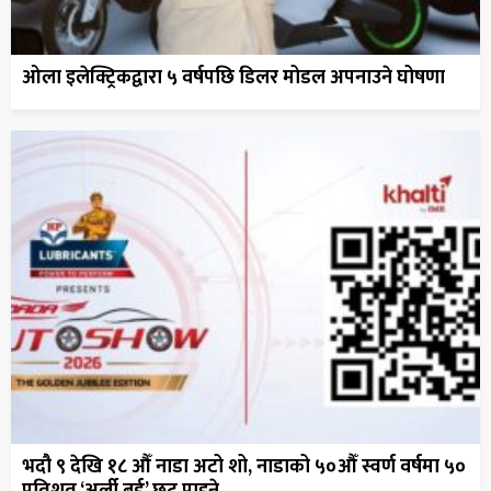
ओला इलेक्ट्रिकद्वारा ५ वर्षपछि डिलर मोडल अपनाउने घोषणा
भदौ ९ देखि १८ औँ नाडा अटो शो, नाडाको ५०औँ स्वर्ण वर्षमा ५०
प्रतिशत ‘अर्ली बर्ड’ छुट पाइने