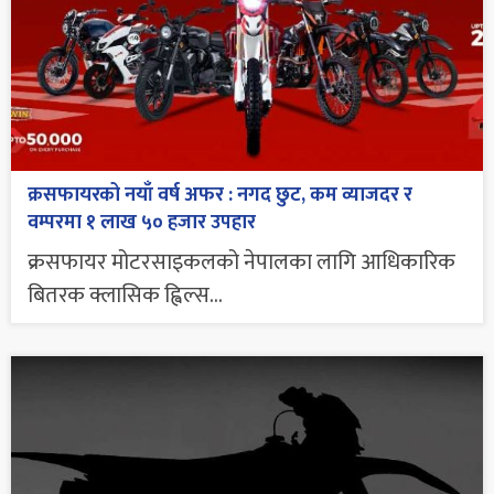
क्रसफायरको नयाँ वर्ष अफर : नगद छुट, कम व्याजदर र
वम्परमा १ लाख ५० हजार उपहार
क्रसफायर मोटरसाइकलको नेपालका लागि आधिकारिक
बितरक क्लासिक ह्विल्स...