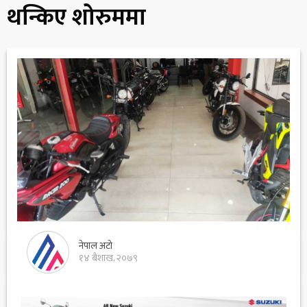
थन्किए शोरुममा
नेपाल अटो
१४ बैशाख, २०७९