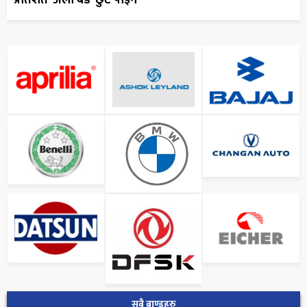
सबै ब्राण्डहरु